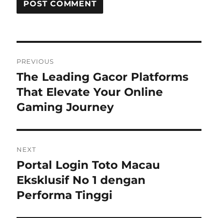
Post
PREVIOUS
navigation
The Leading Gacor Platforms
Previous
post:
That Elevate Your Online
Gaming Journey
NEXT
Portal Login Toto Macau
Next
post:
Eksklusif No 1 dengan
Performa Tinggi