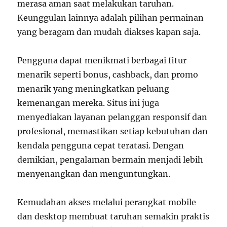
merasa aman saat melakukan taruhan.
Keunggulan lainnya adalah pilihan permainan
yang beragam dan mudah diakses kapan saja.
Pengguna dapat menikmati berbagai fitur
menarik seperti bonus, cashback, dan promo
menarik yang meningkatkan peluang
kemenangan mereka. Situs ini juga
menyediakan layanan pelanggan responsif dan
profesional, memastikan setiap kebutuhan dan
kendala pengguna cepat teratasi. Dengan
demikian, pengalaman bermain menjadi lebih
menyenangkan dan menguntungkan.
Kemudahan akses melalui perangkat mobile
dan desktop membuat taruhan semakin praktis