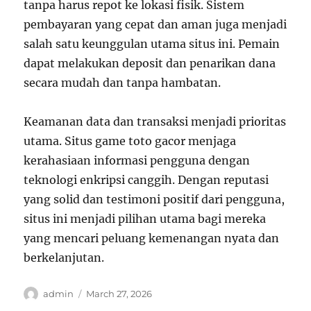
tanpa harus repot ke lokasi fisik. Sistem
pembayaran yang cepat dan aman juga menjadi
salah satu keunggulan utama situs ini. Pemain
dapat melakukan deposit dan penarikan dana
secara mudah dan tanpa hambatan.
Keamanan data dan transaksi menjadi prioritas
utama. Situs game toto gacor menjaga
kerahasiaan informasi pengguna dengan
teknologi enkripsi canggih. Dengan reputasi
yang solid dan testimoni positif dari pengguna,
situs ini menjadi pilihan utama bagi mereka
yang mencari peluang kemenangan nyata dan
berkelanjutan.
Author
Posted
admin
March 27, 2026
on