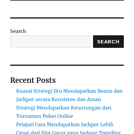
Search
SEARCH
Recent Posts
Kuasai Strategi Jitu Mendapatkan Bonus dan
Jackpot secara Konsisten dan Aman
Strategi Mendapatkan Keuntungan dari
Turnamen Poker Online
Pelajari Cara Mendapatkan Jackpot Lebih
Cepat dari Slot Gacor yang Sedang Trending