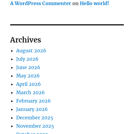
A WordPress Commenter
on
Hello world!
Archives
August 2026
July 2026
June 2026
May 2026
April 2026
March 2026
February 2026
January 2026
December 2025
November 2025