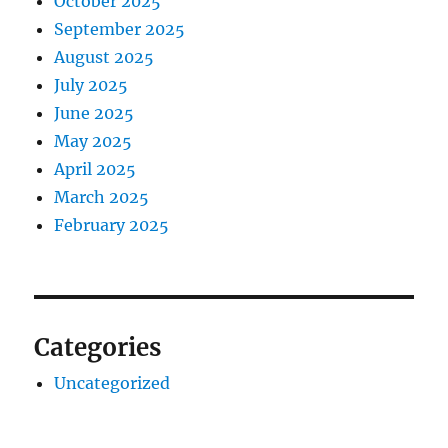
October 2025
September 2025
August 2025
July 2025
June 2025
May 2025
April 2025
March 2025
February 2025
Categories
Uncategorized