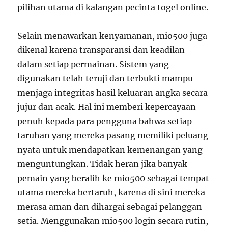
pilihan utama di kalangan pecinta togel online.
Selain menawarkan kenyamanan, mio500 juga
dikenal karena transparansi dan keadilan
dalam setiap permainan. Sistem yang
digunakan telah teruji dan terbukti mampu
menjaga integritas hasil keluaran angka secara
jujur dan acak. Hal ini memberi kepercayaan
penuh kepada para pengguna bahwa setiap
taruhan yang mereka pasang memiliki peluang
nyata untuk mendapatkan kemenangan yang
menguntungkan. Tidak heran jika banyak
pemain yang beralih ke mio500 sebagai tempat
utama mereka bertaruh, karena di sini mereka
merasa aman dan dihargai sebagai pelanggan
setia. Menggunakan mio500 login secara rutin,