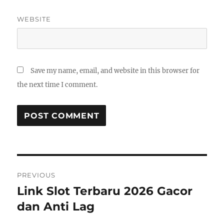
WEBSITE
Save my name, email, and website in this browser for
the next time I comment.
Post
PREVIOUS
navigation
Link Slot Terbaru 2026 Gacor
Previous
post:
dan Anti Lag