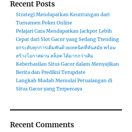
Recent Posts
Strategi Mendapatkan Keuntungan dari
Turnamen Poker Online
Pelajari Cara Mendapatkan Jackpot Lebih
Cepat dari Slot Gacor yang Sedang Trending
ยกระดับทุกการเดิมพันด้วยเทคนิคที่ทันสมัย พร้อม
สร้างโอกาสผ่าน สล็อต ได้มากกว่าเดิม
Keberhasilan Situs Gacor dalam Menyajikan
Berita dan Prediksi Terupdate
Langkah Mudah Memulai Petualangan di
Situs Gacor yang Terpercaya
Recent Comments