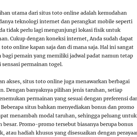
bihan utama dari situs toto online adalah kemudahan
danya teknologi internet dan perangkat mobile seperti
a tidak perlu lagi mengunjungi lokasi fisik untuk
n. Cukup dengan koneksi internet, Anda sudah dapat
toto online kapan saja dan di mana saja. Hal ini sangat
bagi pemain yang memiliki jadwal padat namun tetap
 sensasi permainan togel.
n akses, situs toto online juga menawarkan berbagai
n. Dengan banyaknya pilihan jenis taruhan, setiap
enemukan permainan yang sesuai dengan preferensi da
. Beberapa situs bahkan menyediakan bonus dan promo
apat menambah modal taruhan, sehingga peluang untuk
 besar. Promo-promo tersebut biasanya berupa bonus
ck, atau hadiah khusus yang disesuaikan dengan perayaa