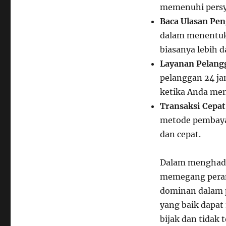
memenuhi persy
Baca Ulasan Pe
dalam menentuka
biasanya lebih d
Layanan Pelang
pelanggan 24 j
ketika Anda men
Transaksi Cepa
metode pembaya
dan cepat.
Dalam menghadap
memegang peran
dominan dalam 
yang baik dapa
bijak dan tidak