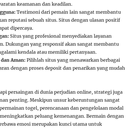
aratan keamanan dan keadilan.
ngguna:
Testimoni dari pemain lain sangat membantu
n reputasi sebuah situs. Situs dengan ulasan positif
apat dipercaya.
gan:
Situs yang profesional menyediakan layanan
am. Dukungan yang responsif akan sangat membantu
galami kendala atau memiliki pertanyaan.
t dan Aman:
Pilihlah situs yang menawarkan berbagai
ran dengan proses deposit dan penarikan yang mudah
i persaingan di dunia perjudian online, strategi juga
an penting. Meskipun unsur keberuntungan sangat
permainan togel, perencanaan dan pengelolaan modal
t meningkatkan peluang kemenangan. Bermain dengan
 terbawa emosi merupakan kunci utama untuk