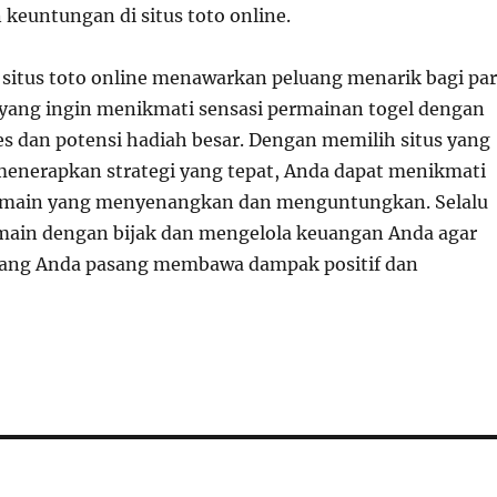
euntungan di situs toto online.
situs toto online menawarkan peluang menarik bagi pa
yang ingin menikmati sensasi permainan togel dengan
 dan potensi hadiah besar. Dengan memilih situs yang
menerapkan strategi yang tepat, Anda dapat menikmati
main yang menyenangkan dan menguntungkan. Selalu
main dengan bijak dan mengelola keuangan Anda agar
 yang Anda pasang membawa dampak positif dan