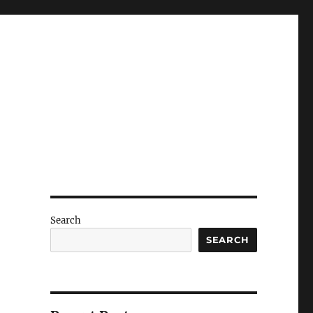
Search
SEARCH