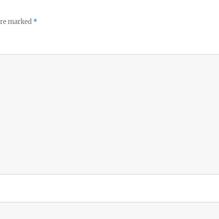
 are marked
*