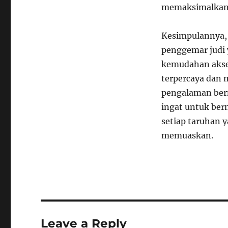
memaksimalkan k
Kesimpulannya, 
penggemar judi 
kemudahan akses
terpercaya dan 
pengalaman ber
ingat untuk ber
setiap taruhan
memuaskan.
Leave a Reply