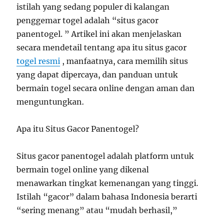
istilah yang sedang populer di kalangan
penggemar togel adalah “situs gacor
panentogel. ” Artikel ini akan menjelaskan
secara mendetail tentang apa itu situs gacor
togel resmi
, manfaatnya, cara memilih situs
yang dapat dipercaya, dan panduan untuk
bermain togel secara online dengan aman dan
menguntungkan.
Apa itu Situs Gacor Panentogel?
Situs gacor panentogel adalah platform untuk
bermain togel online yang dikenal
menawarkan tingkat kemenangan yang tinggi.
Istilah “gacor” dalam bahasa Indonesia berarti
“sering menang” atau “mudah berhasil,”