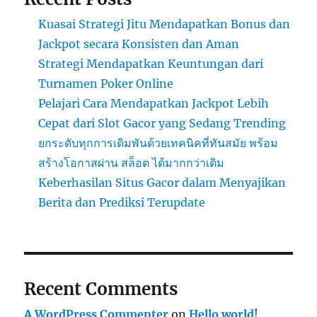
Kuasai Strategi Jitu Mendapatkan Bonus dan
Jackpot secara Konsisten dan Aman
Strategi Mendapatkan Keuntungan dari
Turnamen Poker Online
Pelajari Cara Mendapatkan Jackpot Lebih
Cepat dari Slot Gacor yang Sedang Trending
ยกระดับทุกการเดิมพันด้วยเทคนิคที่ทันสมัย พร้อม
สร้างโอกาสผ่าน สล็อต ได้มากกว่าเดิม
Keberhasilan Situs Gacor dalam Menyajikan
Berita dan Prediksi Terupdate
Recent Comments
A WordPress Commenter
on
Hello world!