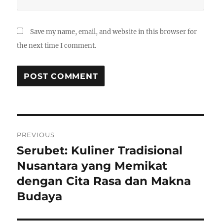
Save my name, email, and website in this browser for
the next time I comment.
Post
PREVIOUS
navigation
Serubet: Kuliner Tradisional
Previous
post:
Nusantara yang Memikat
dengan Cita Rasa dan Makna
Budaya