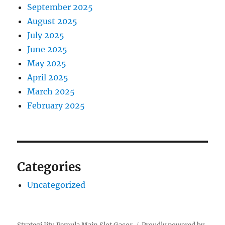
September 2025
August 2025
July 2025
June 2025
May 2025
April 2025
March 2025
February 2025
Categories
Uncategorized