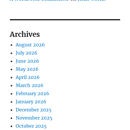
Archives
August 2026
July 2026
June 2026
May 2026
April 2026
March 2026
February 2026
January 2026
December 2025
November 2025
October 2025