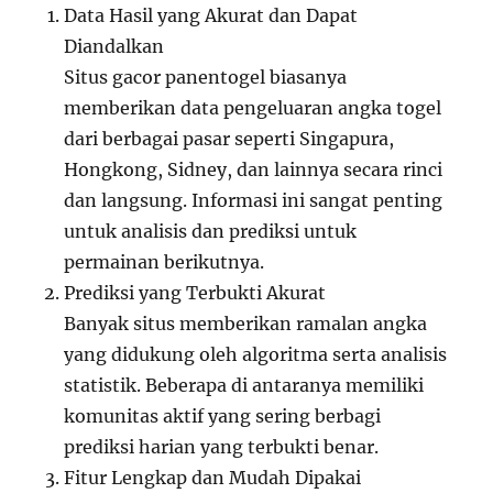
Data Hasil yang Akurat dan Dapat
Diandalkan
Situs gacor panentogel biasanya
memberikan data pengeluaran angka togel
dari berbagai pasar seperti Singapura,
Hongkong, Sidney, dan lainnya secara rinci
dan langsung. Informasi ini sangat penting
untuk analisis dan prediksi untuk
permainan berikutnya.
Prediksi yang Terbukti Akurat
Banyak situs memberikan ramalan angka
yang didukung oleh algoritma serta analisis
statistik. Beberapa di antaranya memiliki
komunitas aktif yang sering berbagi
prediksi harian yang terbukti benar.
Fitur Lengkap dan Mudah Dipakai