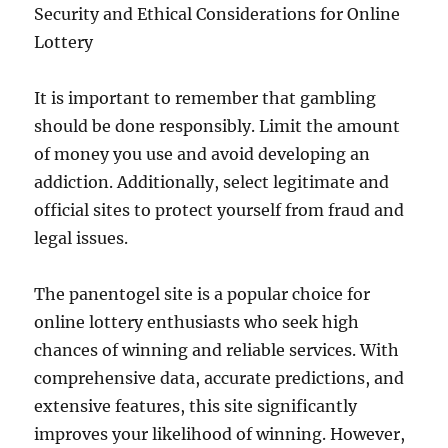
Security and Ethical Considerations for Online
Lottery
It is important to remember that gambling
should be done responsibly. Limit the amount
of money you use and avoid developing an
addiction. Additionally, select legitimate and
official sites to protect yourself from fraud and
legal issues.
The panentogel site is a popular choice for
online lottery enthusiasts who seek high
chances of winning and reliable services. With
comprehensive data, accurate predictions, and
extensive features, this site significantly
improves your likelihood of winning. However,