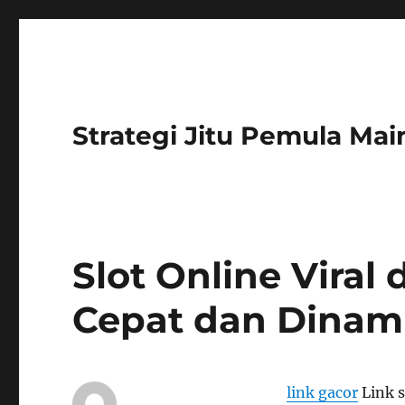
Strategi Jitu Pemula Mai
Slot Online Vira
Cepat dan Dinam
link gacor
Link s