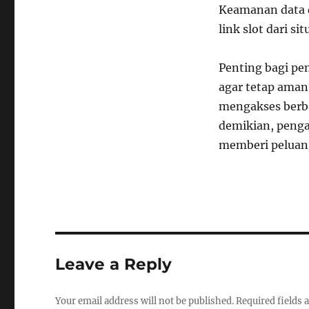
Keamanan data d
link slot dari si
Penting bagi pe
agar tetap aman 
mengakses berba
demikian, peng
memberi peluan
Leave a Reply
Your email address will not be published.
Required fields