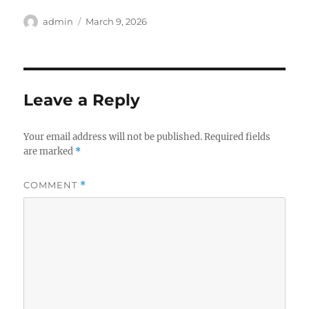
Author
Posted
admin
March 9, 2026
on
Leave a Reply
Your email address will not be published.
Required fields
are marked
*
COMMENT
*