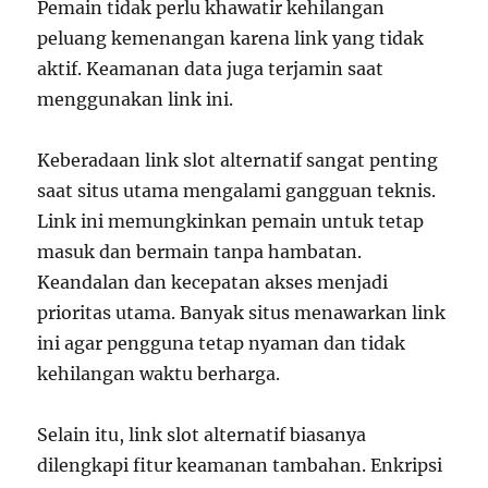
Pemain tidak perlu khawatir kehilangan
peluang kemenangan karena link yang tidak
aktif. Keamanan data juga terjamin saat
menggunakan link ini.
Keberadaan link slot alternatif sangat penting
saat situs utama mengalami gangguan teknis.
Link ini memungkinkan pemain untuk tetap
masuk dan bermain tanpa hambatan.
Keandalan dan kecepatan akses menjadi
prioritas utama. Banyak situs menawarkan link
ini agar pengguna tetap nyaman dan tidak
kehilangan waktu berharga.
Selain itu, link slot alternatif biasanya
dilengkapi fitur keamanan tambahan. Enkripsi