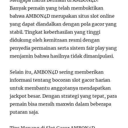
Mengapa Harus Bermain di AMBON4D?
Banyak pemain yang telah membuktikan
bahwa AMBON4D merupakan situs slot online
yang dapat diandalkan dengan pola gacor yang
stabil. Tingkat keberhasilan yang tinggi
didukung oleh kemitraan resmi dengan
penyedia permainan serta sistem fair play yang
menjamin bahwa hasilnya tidak dimanipulasi.
Selain itu, AMBON4D sering memberikan
informasi tentang bocoran slot gacor harian
untuk membantu anggotanya mendapatkan
jackpot besar. Dengan strategi yang tepat, para
pemain bisa meraih maxwin dalam beberapa
putaran saja.