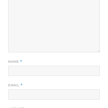
NAME
*
EMAIL
*