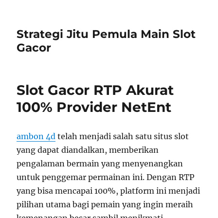
Strategi Jitu Pemula Main Slot
Gacor
Slot Gacor RTP Akurat
100% Provider NetEnt
ambon 4d
telah menjadi salah satu situs slot
yang dapat diandalkan, memberikan
pengalaman bermain yang menyenangkan
untuk penggemar permainan ini. Dengan RTP
yang bisa mencapai 100%, platform ini menjadi
pilihan utama bagi pemain yang ingin meraih