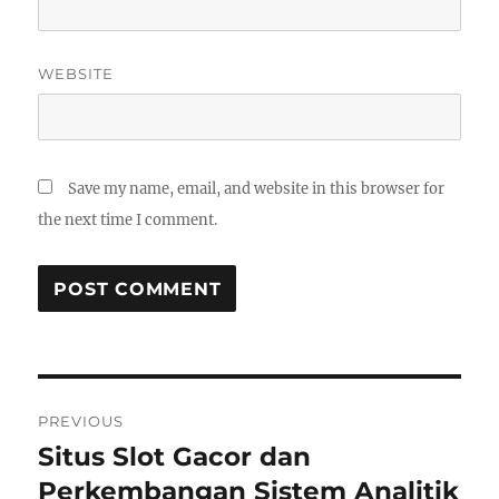
WEBSITE
Save my name, email, and website in this browser for
the next time I comment.
Post
PREVIOUS
navigation
Situs Slot Gacor dan
Previous
post:
Perkembangan Sistem Analitik