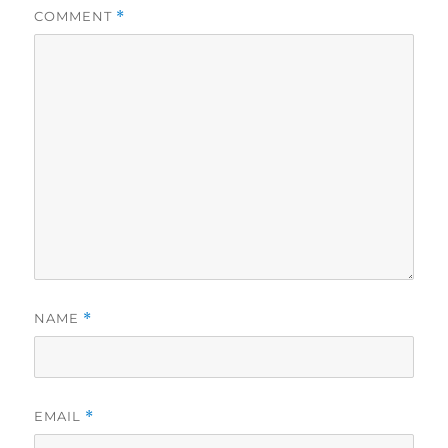
COMMENT
*
NAME
*
EMAIL
*