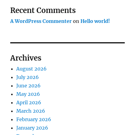
Recent Comments
A WordPress Commenter
on
Hello world!
Archives
August 2026
July 2026
June 2026
May 2026
April 2026
March 2026
February 2026
January 2026