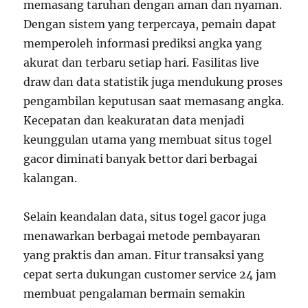
memasang taruhan dengan aman dan nyaman.
Dengan sistem yang terpercaya, pemain dapat
memperoleh informasi prediksi angka yang
akurat dan terbaru setiap hari. Fasilitas live
draw dan data statistik juga mendukung proses
pengambilan keputusan saat memasang angka.
Kecepatan dan keakuratan data menjadi
keunggulan utama yang membuat situs togel
gacor diminati banyak bettor dari berbagai
kalangan.
Selain keandalan data, situs togel gacor juga
menawarkan berbagai metode pembayaran
yang praktis dan aman. Fitur transaksi yang
cepat serta dukungan customer service 24 jam
membuat pengalaman bermain semakin