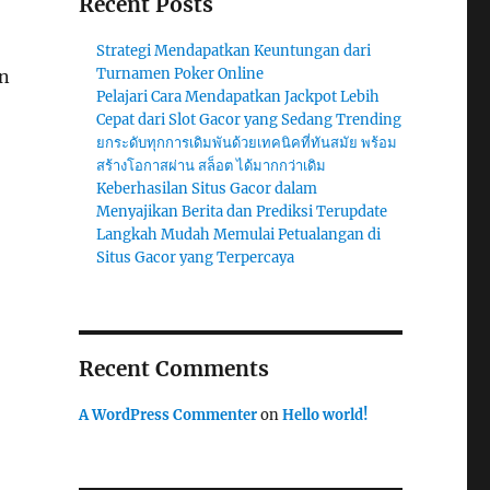
Recent Posts
Strategi Mendapatkan Keuntungan dari
Turnamen Poker Online
an
Pelajari Cara Mendapatkan Jackpot Lebih
Cepat dari Slot Gacor yang Sedang Trending
ยกระดับทุกการเดิมพันด้วยเทคนิคที่ทันสมัย พร้อม
สร้างโอกาสผ่าน สล็อต ได้มากกว่าเดิม
Keberhasilan Situs Gacor dalam
Menyajikan Berita dan Prediksi Terupdate
Langkah Mudah Memulai Petualangan di
Situs Gacor yang Terpercaya
Recent Comments
A WordPress Commenter
on
Hello world!