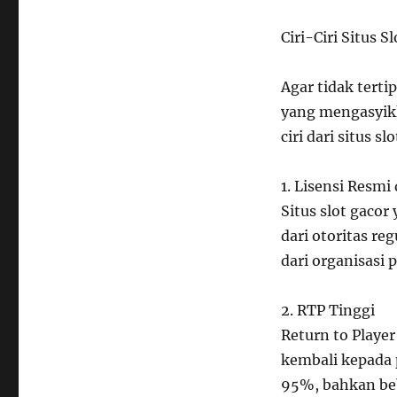
Ciri-Ciri Situs 
Agar tidak tert
yang mengasyik
ciri dari situs s
1. Lisensi Resmi
Situs slot gacor
dari otoritas re
dari organisasi 
2. RTP Tinggi
Return to Playe
kembali kepada
95%, bahkan be