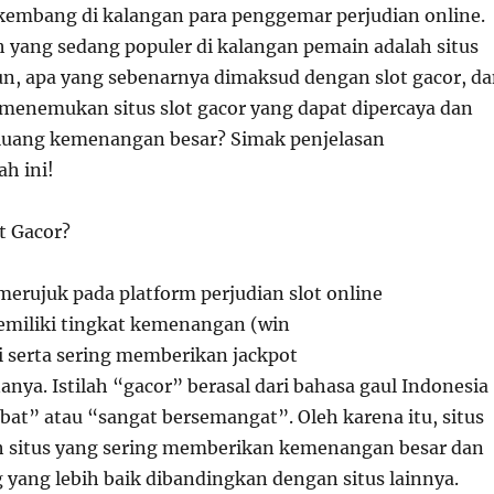
rkembang di kalangan para penggemar perjudian online.
ah yang sedang populer di kalangan pemain adalah situs
un, apa yang sebenarnya dimaksud dengan slot gacor, d
menemukan situs slot gacor yang dapat dipercaya dan
uang kemenangan besar? Simak penjelasan
ah ini!
ot Gacor?
 merujuk pada platform perjudian slot online
emiliki tingkat kemenangan (win
i serta sering memberikan jackpot
nya. Istilah “gacor” berasal dari bahasa gaul Indonesia
bat” atau “sangat bersemangat”. Oleh karena itu, situs
ah situs yang sering memberikan kemenangan besar dan
yang lebih baik dibandingkan dengan situs lainnya.