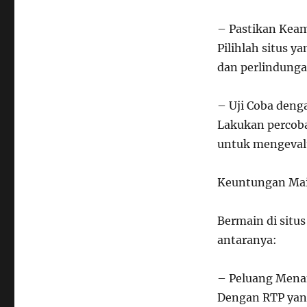
– Pastikan Kea
Pilihlah situs 
dan perlindunga
– Uji Coba deng
Lakukan percoba
untuk mengeval
Keuntungan Main
Bermain di situ
antaranya:
– Peluang Mena
Dengan RTP yang