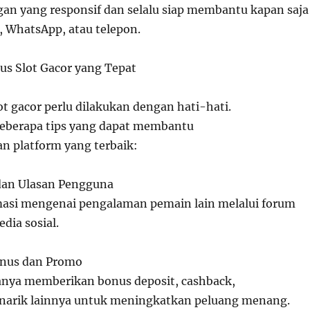
an yang responsif dan selalu siap membantu kapan saja
t, WhatsApp, atau telepon.
tus Slot Gacor yang Tepat
ot gacor perlu dilakukan dengan hati-hati.
beberapa tips yang dapat membantu
 platform yang terbaik:
dan Ulasan Pengguna
asi mengenai pengalaman pemain lain melalui forum
edia sosial.
onus dan Promo
sanya memberikan bonus deposit, cashback,
narik lainnya untuk meningkatkan peluang menang.