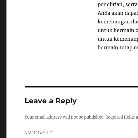
penelitian, ser
Anda akan dapa
kemenangan dan 
untuk bermain 
untuk kemenang
bermain tetap 
Leave a Reply
Your email address will not be published.
Required fields
COMMENT
*