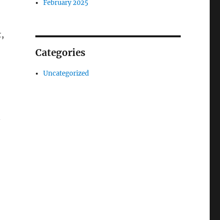
February 2025
,
Categories
Uncategorized
n