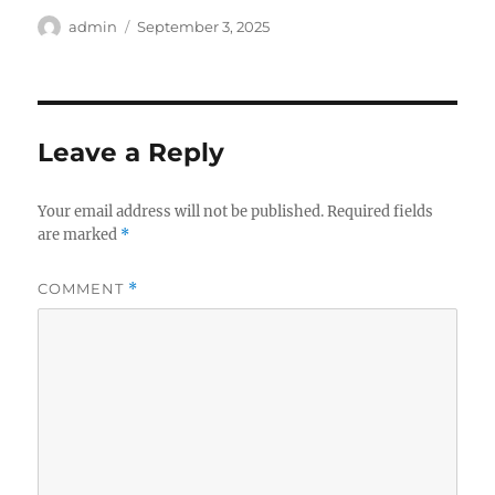
Author
Posted
admin
September 3, 2025
on
Leave a Reply
Your email address will not be published.
Required fields
are marked
*
COMMENT
*