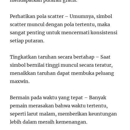
mendapatkan putaran gratis.
Perhatikan pola scatter – Umumnya, simbol
scatter muncul dengan pola tertentu, maka
sangat penting untuk mencermati konsistensi
setiap putaran.
Tingkatkan taruhan secara bertahap – Saat
simbol bernilai tinggi muncul secara teratur,
menaikkan taruhan dapat membuka peluang
maxwin.
Bermain pada waktu yang tepat – Banyak
pemain merasakan bahwa waktu tertentu,
seperti larut malam, memberikan keuntungan
lebih dalam meraih kemenangan.