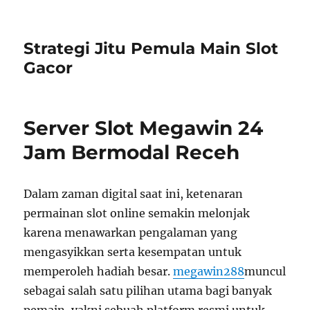
Strategi Jitu Pemula Main Slot
Gacor
Server Slot Megawin 24
Jam Bermodal Receh
Dalam zaman digital saat ini, ketenaran
permainan slot online semakin melonjak
karena menawarkan pengalaman yang
mengasyikkan serta kesempatan untuk
memperoleh hadiah besar.
megawin288
muncul
sebagai salah satu pilihan utama bagi banyak