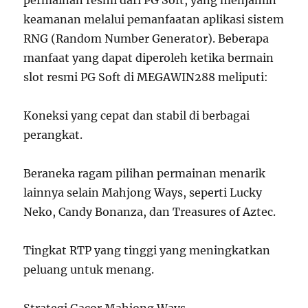
permainan resmi dari PG Soft, yang menjamin
keamanan melalui pemanfaatan aplikasi sistem
RNG (Random Number Generator). Beberapa
manfaat yang dapat diperoleh ketika bermain
slot resmi PG Soft di MEGAWIN288 meliputi:
Koneksi yang cepat dan stabil di berbagai
perangkat.
Beraneka ragam pilihan permainan menarik
lainnya selain Mahjong Ways, seperti Lucky
Neko, Candy Bonanza, dan Treasures of Aztec.
Tingkat RTP yang tinggi yang meningkatkan
peluang untuk menang.