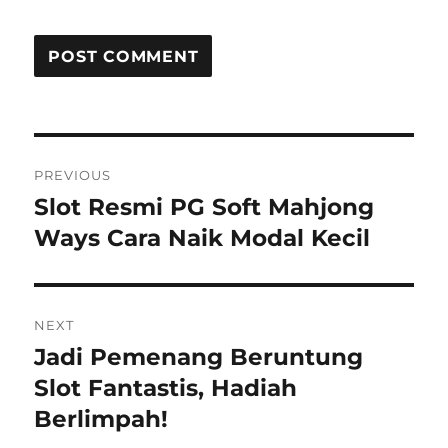
Post
PREVIOUS
navigation
Slot Resmi PG Soft Mahjong
Previous
post:
Ways Cara Naik Modal Kecil
NEXT
Jadi Pemenang Beruntung
Next
post:
Slot Fantastis, Hadiah
Berlimpah!