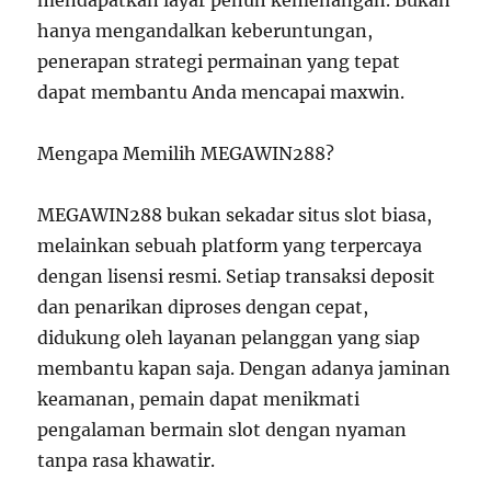
mendapatkan layar penuh kemenangan. Bukan
hanya mengandalkan keberuntungan,
penerapan strategi permainan yang tepat
dapat membantu Anda mencapai maxwin.
Mengapa Memilih MEGAWIN288?
MEGAWIN288 bukan sekadar situs slot biasa,
melainkan sebuah platform yang terpercaya
dengan lisensi resmi. Setiap transaksi deposit
dan penarikan diproses dengan cepat,
didukung oleh layanan pelanggan yang siap
membantu kapan saja. Dengan adanya jaminan
keamanan, pemain dapat menikmati
pengalaman bermain slot dengan nyaman
tanpa rasa khawatir.