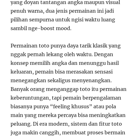
yang doyan tantangan angka maupun visual
penuh warna, dua jenis permainan ini jadi
pilihan sempurna untuk ngisi waktu luang
sambil nge-boost mood.
Permainan toto punya daya tarik klasik yang
nggak pernah lekang oleh waktu. Dengan
konsep memilih angka dan menunggu hasil
keluaran, pemain bisa merasakan sensasi
menegangkan sekaligus menyenangkan.
Banyak orang menganggap toto itu permainan
keberuntungan, tapi pemain berpengalaman
biasanya punya “feeling khusus” atau pola
main yang mereka percaya bisa meningkatkan
peluang. Di era modern, sistem dan fitur toto
juga makin canggih, membuat proses bermain