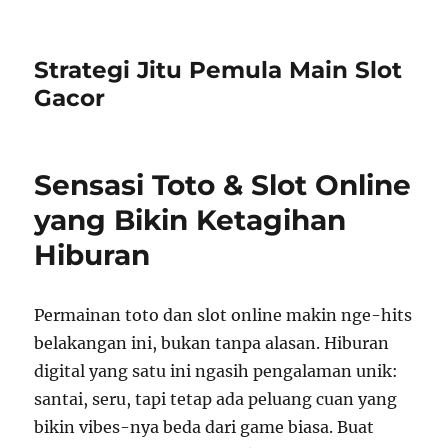
Strategi Jitu Pemula Main Slot
Gacor
Sensasi Toto & Slot Online
yang Bikin Ketagihan
Hiburan
Permainan toto dan slot online makin nge-hits
belakangan ini, bukan tanpa alasan. Hiburan
digital yang satu ini ngasih pengalaman unik:
santai, seru, tapi tetap ada peluang cuan yang
bikin vibes-nya beda dari game biasa. Buat