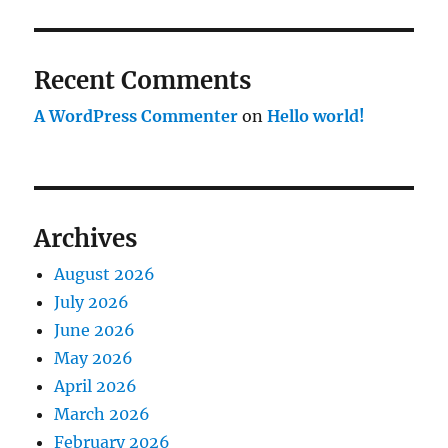
Recent Comments
A WordPress Commenter
on
Hello world!
Archives
August 2026
July 2026
June 2026
May 2026
April 2026
March 2026
February 2026