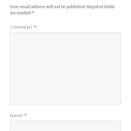
Your email address will not be published.
Required fields
are marked
*
COMMENT
*
NAME
*