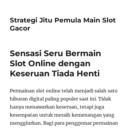
Strategi Jitu Pemula Main Slot
Gacor
Sensasi Seru Bermain
Slot Online dengan
Keseruan Tiada Henti
Permainan slot online telah menjadi salah satu
hiburan digital paling populer saat ini. Tidak
hanya menawarkan keseruan, tetapi juga
kesempatan untuk meraih kemenangan yang
menggiurkan. Bagi para penggemar permainan