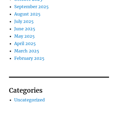
September 2025
August 2025
July 2025
June 2025
May 2025
April 2025
March 2025
February 2025
Categories
Uncategorized