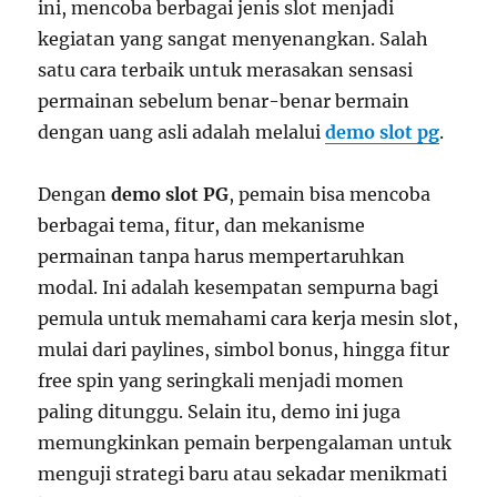
ini, mencoba berbagai jenis slot menjadi
kegiatan yang sangat menyenangkan. Salah
satu cara terbaik untuk merasakan sensasi
permainan sebelum benar-benar bermain
dengan uang asli adalah melalui
demo slot pg
.
Dengan
demo slot PG
, pemain bisa mencoba
berbagai tema, fitur, dan mekanisme
permainan tanpa harus mempertaruhkan
modal. Ini adalah kesempatan sempurna bagi
pemula untuk memahami cara kerja mesin slot,
mulai dari paylines, simbol bonus, hingga fitur
free spin yang seringkali menjadi momen
paling ditunggu. Selain itu, demo ini juga
memungkinkan pemain berpengalaman untuk
menguji strategi baru atau sekadar menikmati