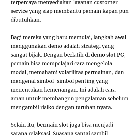
terpercaya menyediakan layanan customer
service yang siap membantu pemain kapan pun
dibutuhkan.
Bagi mereka yang baru memulai, langkah awal
menggunakan demo adalah strategi yang
sangat bijak. Dengan berlatih di
demo slot PG
,
pemain bisa mempelajari cara mengelola
modal, memahami volatilitas permainan, dan
mengenal simbol-simbol penting yang
menentukan kemenangan. Ini adalah cara
aman untuk membangun pengalaman sebelum
mengambil risiko dengan taruhan nyata.
Selain itu, bermain slot juga bisa menjadi
sarana relaksasi. Suasana santai sambil