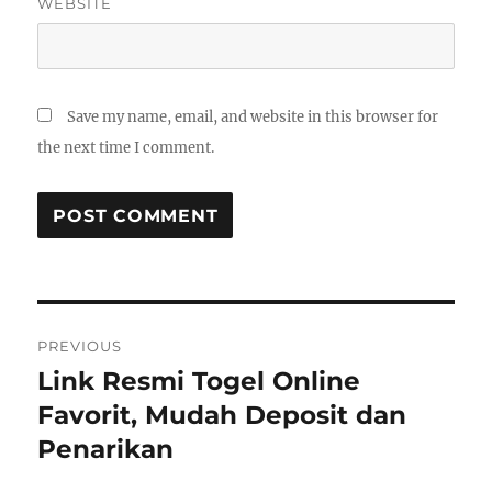
WEBSITE
Save my name, email, and website in this browser for
the next time I comment.
Post
PREVIOUS
navigation
Link Resmi Togel Online
Previous
post:
Favorit, Mudah Deposit dan
Penarikan