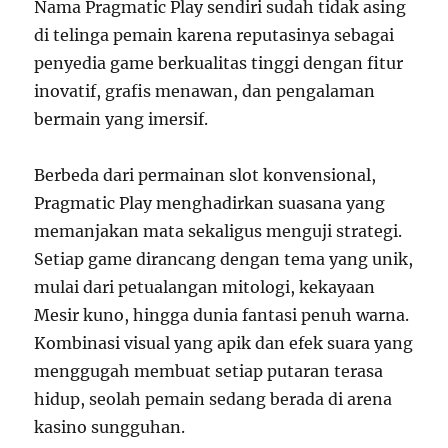
Nama Pragmatic Play sendiri sudah tidak asing
di telinga pemain karena reputasinya sebagai
penyedia game berkualitas tinggi dengan fitur
inovatif, grafis menawan, dan pengalaman
bermain yang imersif.
Berbeda dari permainan slot konvensional,
Pragmatic Play menghadirkan suasana yang
memanjakan mata sekaligus menguji strategi.
Setiap game dirancang dengan tema yang unik,
mulai dari petualangan mitologi, kekayaan
Mesir kuno, hingga dunia fantasi penuh warna.
Kombinasi visual yang apik dan efek suara yang
menggugah membuat setiap putaran terasa
hidup, seolah pemain sedang berada di arena
kasino sungguhan.