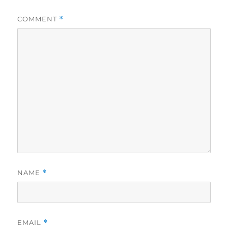
COMMENT
*
NAME
*
EMAIL
*