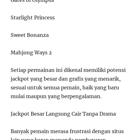
Gates of Olympus
Starlight Princess
Sweet Bonanza
Mahjong Ways 2
Setiap permainan ini dikenal memiliki potensi
jackpot yang besar dan grafis yang menarik,
sesuai untuk semua pemain, baik yang baru
mulai maupun yang berpengalaman.
Jackpot Besar Langsung Cair Tanpa Drama
Banyak pemain merasa frustrasi dengan situs