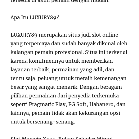
tersedia di akun pemain dengan mudah.
Apa Itu LUXURY89?
LUXURY89 merupakan situs judi slot online
yang terpercaya dan sudah banyak dikenal oleh
kalangan pemain profesional. Situs ini terkenal
karena komitmennya untuk memberikan
layanan terbaik, permainan yang adil, dan
tentu saja, peluang untuk meraih kemenangan
besar yang sangat menarik. Dengan beragam
pilihan permainan dari penyedia terkemuka
seperti Pragmatic Play, PG Soft, Habanero, dan
lainnya, pemain tidak akan kekurangan opsi
untuk bersenang-senang.