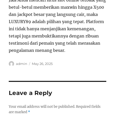
Jika Anda mencari situs slot online terbaik yang
betul-betul memberikan maxwin hingga X500
dan jackpot besar yang langsung cair, maka
LUXURY89 adalah pilihan yang tepat. Platform
ini tidak hanya menjanjikan kemenangan,
tetapi juga membuktikannya dengan ribuan
testimoni dari pemain yang telah merasakan
pengalaman menang besar.
Author
Posted
admin
May 26, 2025
on
Leave a Reply
Your email address will not be published.
Required fields
are marked
*