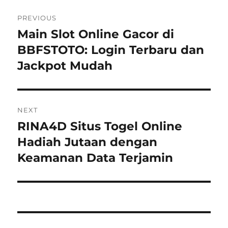
Post
PREVIOUS
navigation
Main Slot Online Gacor di
Previous
post:
BBFSTOTO: Login Terbaru dan
Jackpot Mudah
NEXT
RINA4D Situs Togel Online
Next
post:
Hadiah Jutaan dengan
Keamanan Data Terjamin