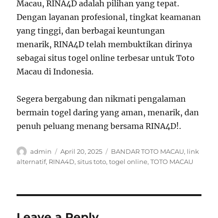
Macau, RINA4D adalah pilihan yang tepat.
Dengan layanan profesional, tingkat keamanan
yang tinggi, dan berbagai keuntungan
menarik, RINA4D telah membuktikan dirinya
sebagai situs togel online terbesar untuk Toto
Macau di Indonesia.
Segera bergabung dan nikmati pengalaman
bermain togel daring yang aman, menarik, dan
penuh peluang menang bersama RINA4D!.
Author
Posted
Tags
admin
April 20, 2025
BANDAR TOTO MACAU
,
link
on
alternatif
,
RINA4D
,
situs toto
,
togel online
,
TOTO MACAU
Leave a Reply