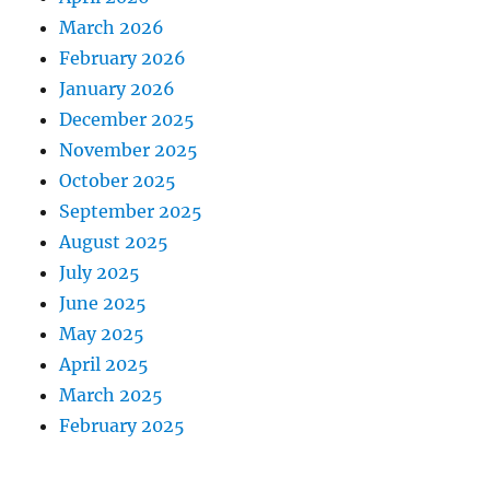
March 2026
February 2026
January 2026
December 2025
November 2025
October 2025
September 2025
August 2025
July 2025
June 2025
May 2025
April 2025
March 2025
February 2025