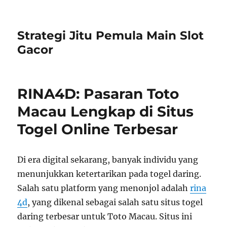
Strategi Jitu Pemula Main Slot
Gacor
RINA4D: Pasaran Toto
Macau Lengkap di Situs
Togel Online Terbesar
Di era digital sekarang, banyak individu yang
menunjukkan ketertarikan pada togel daring.
Salah satu platform yang menonjol adalah
rina
4d
, yang dikenal sebagai salah satu situs togel
daring terbesar untuk Toto Macau. Situs ini