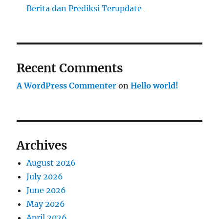
Berita dan Prediksi Terupdate
Recent Comments
A WordPress Commenter
on
Hello world!
Archives
August 2026
July 2026
June 2026
May 2026
April 2026