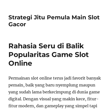
Strategi Jitu Pemula Main Slot
Gacor
Rahasia Seru di Balik
Popularitas Game Slot
Online
Permainan slot online terus jadi favorit banyak
pemain, baik yang baru nyemplung maupun
yang sudah lama berkecimpung di dunia game
digital. Dengan visual yang makin kece, fitur-
fitur modern, dan gameplay yang simpel tapi