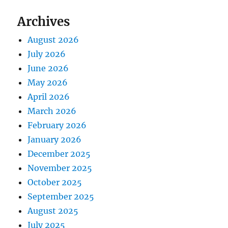
Archives
August 2026
July 2026
June 2026
May 2026
April 2026
March 2026
February 2026
January 2026
December 2025
November 2025
October 2025
September 2025
August 2025
July 2025