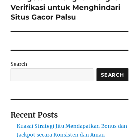
post:
Verifikasi untuk Menghindari
Situs Gacor Palsu
Search
SEARCH
Recent Posts
Kuasai Strategi Jitu Mendapatkan Bonus dan
Jackpot secara Konsisten dan Aman