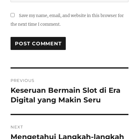
Save my name, email, and website in this browser for
the next time I comment.
Post
PREVIOUS
navigation
Keseruan Bermain Slot di Era
Previous
post:
Digital yang Makin Seru
NEXT
Mengetahui Langkah-langkah
Next