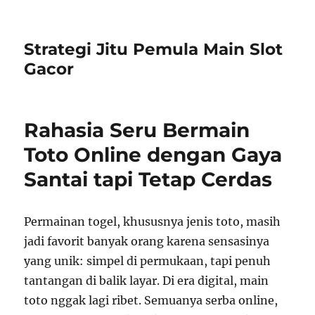
Strategi Jitu Pemula Main Slot
Gacor
Rahasia Seru Bermain
Toto Online dengan Gaya
Santai tapi Tetap Cerdas
Permainan togel, khususnya jenis toto, masih
jadi favorit banyak orang karena sensasinya
yang unik: simpel di permukaan, tapi penuh
tantangan di balik layar. Di era digital, main
toto nggak lagi ribet. Semuanya serba online,