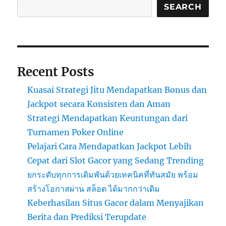
SEARCH
Recent Posts
Kuasai Strategi Jitu Mendapatkan Bonus dan
Jackpot secara Konsisten dan Aman
Strategi Mendapatkan Keuntungan dari
Turnamen Poker Online
Pelajari Cara Mendapatkan Jackpot Lebih
Cepat dari Slot Gacor yang Sedang Trending
ยกระดับทุกการเดิมพันด้วยเทคนิคที่ทันสมัย พร้อม
สร้างโอกาสผ่าน สล็อต ได้มากกว่าเดิม
Keberhasilan Situs Gacor dalam Menyajikan
Berita dan Prediksi Terupdate