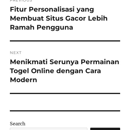
PREVIOUS
navigation
Fitur Personalisasi yang
Previous
post:
Membuat Situs Gacor Lebih
Ramah Pengguna
NEXT
Menikmati Serunya Permainan
Next
post:
Togel Online dengan Cara
Modern
Search