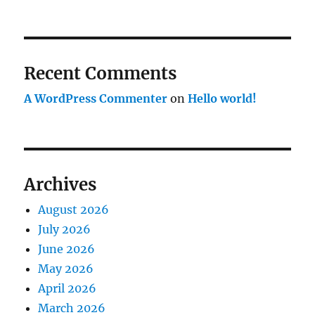
Recent Comments
A WordPress Commenter
on
Hello world!
Archives
August 2026
July 2026
June 2026
May 2026
April 2026
March 2026