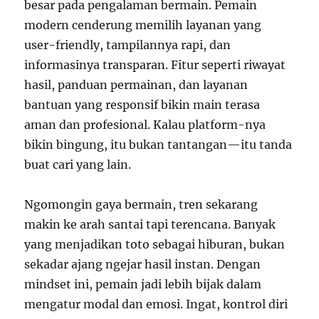
besar pada pengalaman bermain. Pemain
modern cenderung memilih layanan yang
user-friendly, tampilannya rapi, dan
informasinya transparan. Fitur seperti riwayat
hasil, panduan permainan, dan layanan
bantuan yang responsif bikin main terasa
aman dan profesional. Kalau platform-nya
bikin bingung, itu bukan tantangan—itu tanda
buat cari yang lain.
Ngomongin gaya bermain, tren sekarang
makin ke arah santai tapi terencana. Banyak
yang menjadikan toto sebagai hiburan, bukan
sekadar ajang ngejar hasil instan. Dengan
mindset ini, pemain jadi lebih bijak dalam
mengatur modal dan emosi. Ingat, kontrol diri