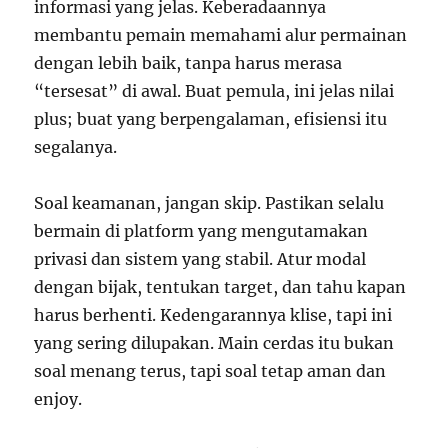
informasi yang jelas. Keberadaannya
membantu pemain memahami alur permainan
dengan lebih baik, tanpa harus merasa
“tersesat” di awal. Buat pemula, ini jelas nilai
plus; buat yang berpengalaman, efisiensi itu
segalanya.
Soal keamanan, jangan skip. Pastikan selalu
bermain di platform yang mengutamakan
privasi dan sistem yang stabil. Atur modal
dengan bijak, tentukan target, dan tahu kapan
harus berhenti. Kedengarannya klise, tapi ini
yang sering dilupakan. Main cerdas itu bukan
soal menang terus, tapi soal tetap aman dan
enjoy.