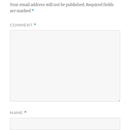
Your email address will not be published.
Required fields
are marked
*
COMMENT
*
NAME
*