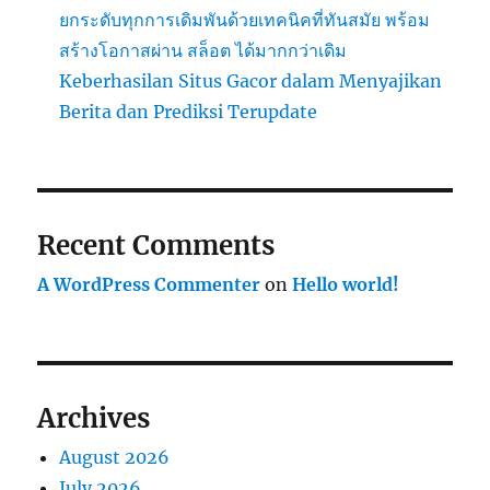
ยกระดับทุกการเดิมพันด้วยเทคนิคที่ทันสมัย พร้อม
สร้างโอกาสผ่าน สล็อต ได้มากกว่าเดิม
Keberhasilan Situs Gacor dalam Menyajikan
Berita dan Prediksi Terupdate
Recent Comments
A WordPress Commenter
on
Hello world!
Archives
August 2026
July 2026