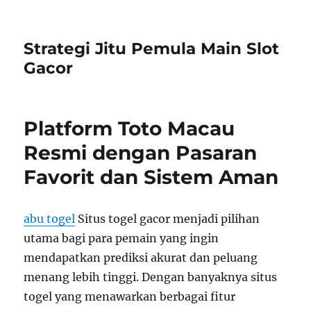
Strategi Jitu Pemula Main Slot
Gacor
Platform Toto Macau
Resmi dengan Pasaran
Favorit dan Sistem Aman
abu togel
Situs togel gacor menjadi pilihan
utama bagi para pemain yang ingin
mendapatkan prediksi akurat dan peluang
menang lebih tinggi. Dengan banyaknya situs
togel yang menawarkan berbagai fitur