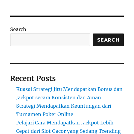
Search
SEARCH
Recent Posts
Kuasai Strategi Jitu Mendapatkan Bonus dan
Jackpot secara Konsisten dan Aman
Strategi Mendapatkan Keuntungan dari
Turnamen Poker Online
Pelajari Cara Mendapatkan Jackpot Lebih
Cepat dari Slot Gacor yang Sedang Trending