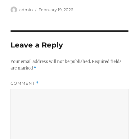
Author
Posted
admin
February 19, 2026
on
Leave a Reply
Your email address will not be published.
Required fields
are marked
*
COMMENT
*