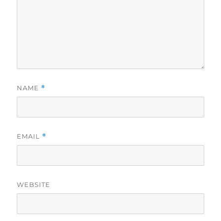
NAME
*
EMAIL
*
WEBSITE