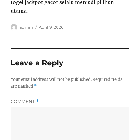
togel jackpot gacor selalu menjadi pilihan
utama.
Author
Posted
admin
April 9, 2026
on
Leave a Reply
Your email address will not be published.
Required fields
are marked
*
COMMENT
*