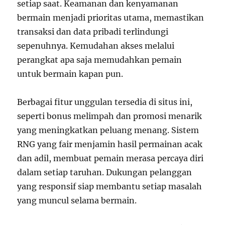
setiap saat. Keamanan dan kenyamanan
bermain menjadi prioritas utama, memastikan
transaksi dan data pribadi terlindungi
sepenuhnya. Kemudahan akses melalui
perangkat apa saja memudahkan pemain
untuk bermain kapan pun.
Berbagai fitur unggulan tersedia di situs ini,
seperti bonus melimpah dan promosi menarik
yang meningkatkan peluang menang. Sistem
RNG yang fair menjamin hasil permainan acak
dan adil, membuat pemain merasa percaya diri
dalam setiap taruhan. Dukungan pelanggan
yang responsif siap membantu setiap masalah
yang muncul selama bermain.