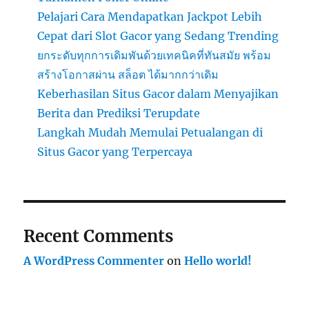
Pelajari Cara Mendapatkan Jackpot Lebih
Cepat dari Slot Gacor yang Sedang Trending
ยกระดับทุกการเดิมพันด้วยเทคนิคที่ทันสมัย พร้อม
สร้างโอกาสผ่าน สล็อต ได้มากกว่าเดิม
Keberhasilan Situs Gacor dalam Menyajikan
Berita dan Prediksi Terupdate
Langkah Mudah Memulai Petualangan di
Situs Gacor yang Terpercaya
Recent Comments
A WordPress Commenter
on
Hello world!