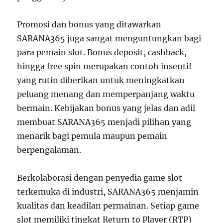
Promosi dan bonus yang ditawarkan
SARANA365 juga sangat menguntungkan bagi
para pemain slot. Bonus deposit, cashback,
hingga free spin merupakan contoh insentif
yang rutin diberikan untuk meningkatkan
peluang menang dan memperpanjang waktu
bermain. Kebijakan bonus yang jelas dan adil
membuat SARANA365 menjadi pilihan yang
menarik bagi pemula maupun pemain
berpengalaman.
Berkolaborasi dengan penyedia game slot
terkemuka di industri, SARANA365 menjamin
kualitas dan keadilan permainan. Setiap game
slot memiliki tingkat Return to Player (RTP)