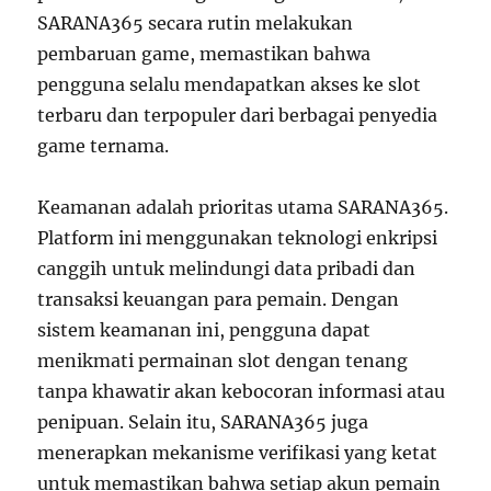
SARANA365 secara rutin melakukan
pembaruan game, memastikan bahwa
pengguna selalu mendapatkan akses ke slot
terbaru dan terpopuler dari berbagai penyedia
game ternama.
Keamanan adalah prioritas utama SARANA365.
Platform ini menggunakan teknologi enkripsi
canggih untuk melindungi data pribadi dan
transaksi keuangan para pemain. Dengan
sistem keamanan ini, pengguna dapat
menikmati permainan slot dengan tenang
tanpa khawatir akan kebocoran informasi atau
penipuan. Selain itu, SARANA365 juga
menerapkan mekanisme verifikasi yang ketat
untuk memastikan bahwa setiap akun pemain