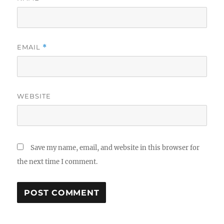
EMAIL
*
WEBSITE
Save my name, email, and website in this browser for
the next time I comment.