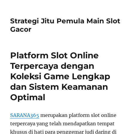
Strategi Jitu Pemula Main Slot
Gacor
Platform Slot Online
Terpercaya dengan
Koleksi Game Lengkap
dan Sistem Keamanan
Optimal
SARANA365
merupakan platform slot online
terpercaya yang telah mendapatkan tempat
khusus di hati para penggemar judi daring di