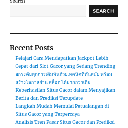
Search
SEARCH
Recent Posts
Pelajari Cara Mendapatkan Jackpot Lebih
Cepat dari Slot Gacor yang Sedang Trending
ยกระดับทุกการเดิมพันด้วยเทคนิคที่ทันสมัย พร้อม
สร้างโอกาสผ่าน สล็อต ได้มากกว่าเดิม
Keberhasilan Situs Gacor dalam Menyajikan
Berita dan Prediksi Terupdate
Langkah Mudah Memulai Petualangan di
Situs Gacor yang Terpercaya
Analisis Tren Pasar Situs Gacor dan Prediksi