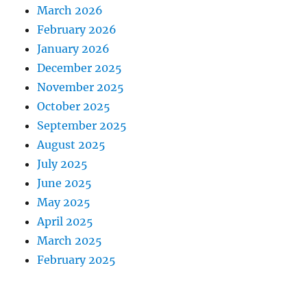
March 2026
February 2026
January 2026
December 2025
November 2025
October 2025
September 2025
August 2025
July 2025
June 2025
May 2025
April 2025
March 2025
February 2025