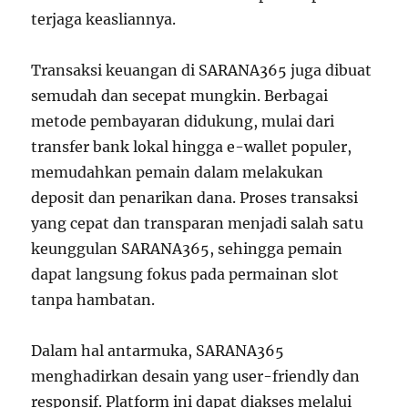
terjaga keasliannya.
Transaksi keuangan di SARANA365 juga dibuat
semudah dan secepat mungkin. Berbagai
metode pembayaran didukung, mulai dari
transfer bank lokal hingga e-wallet populer,
memudahkan pemain dalam melakukan
deposit dan penarikan dana. Proses transaksi
yang cepat dan transparan menjadi salah satu
keunggulan SARANA365, sehingga pemain
dapat langsung fokus pada permainan slot
tanpa hambatan.
Dalam hal antarmuka, SARANA365
menghadirkan desain yang user-friendly dan
responsif. Platform ini dapat diakses melalui