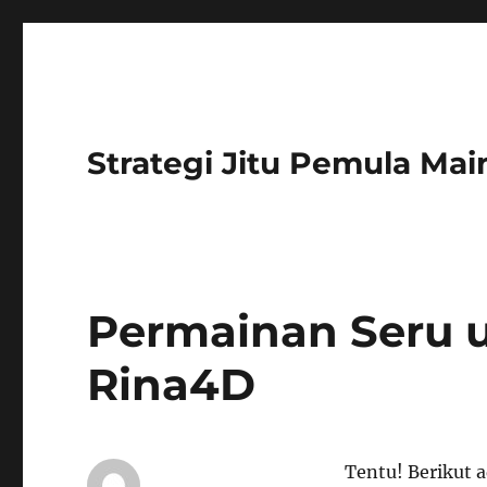
Strategi Jitu Pemula Mai
Permainan Seru u
Rina4D
Tentu! Berikut 