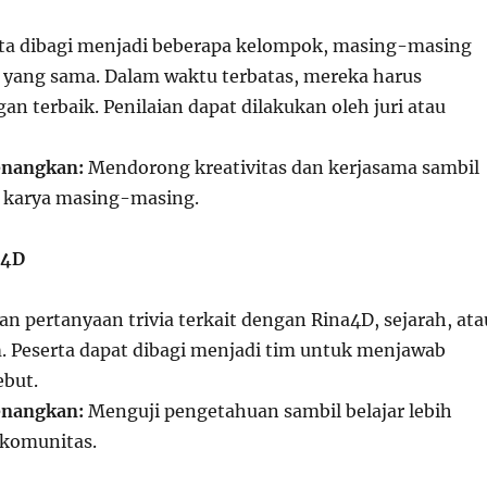
ta dibagi menjadi beberapa kelompok, masing-masing
 yang sama. Dalam waktu terbatas, mereka harus
n terbaik. Penilaian dapat dilakukan oleh juri atau
nangkan:
Mendorong kreativitas dan kerjasama sambil
 karya masing-masing.
a4D
n pertanyaan trivia terkait dengan Rina4D, sejarah, ata
 Peserta dapat dibagi menjadi tim untuk menjawab
ebut.
nangkan:
Menguji pengetahuan sambil belajar lebih
 komunitas.