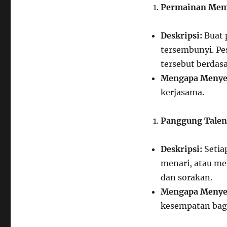
Permainan Mem
Deskripsi:
Buat 
tersembunyi. Pe
tersebut berdas
Mengapa Menye
kerjasama.
Panggung Talen
Deskripsi:
Setia
menari, atau me
dan sorakan.
Mengapa Menye
kesempatan bagi