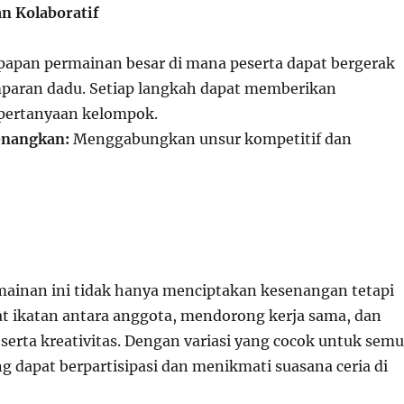
n Kolaboratif
papan permainan besar di mana peserta dapat bergerak
paran dadu. Setiap langkah dapat memberikan
 pertanyaan kelompok.
nangkan:
Menggabungkan unsur kompetitif dan
inan ini tidak hanya menciptakan kesenangan tetapi
 ikatan antara anggota, mendorong kerja sama, dan
serta kreativitas. Dengan variasi yang cocok untuk sem
g dapat berpartisipasi dan menikmati suasana ceria di