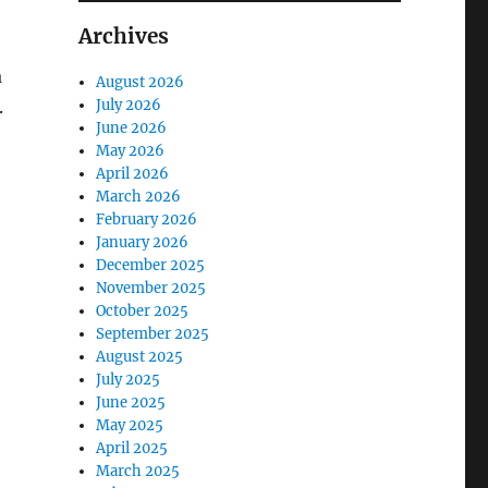
Archives
a
August 2026
.
July 2026
June 2026
May 2026
April 2026
March 2026
February 2026
January 2026
December 2025
November 2025
October 2025
September 2025
August 2025
July 2025
June 2025
May 2025
April 2025
March 2025