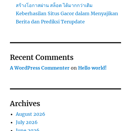
สร้างโอกาสผ่าน สล็อต ได้มากกว่าเดิม
Keberhasilan Situs Gacor dalam Menyajikan
Berita dan Prediksi Terupdate
Recent Comments
A WordPress Commenter
on
Hello world!
Archives
August 2026
July 2026
June 2026