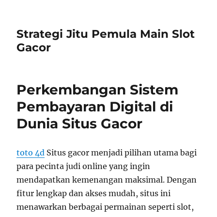
Strategi Jitu Pemula Main Slot
Gacor
Perkembangan Sistem
Pembayaran Digital di
Dunia Situs Gacor
toto 4d
Situs gacor menjadi pilihan utama bagi
para pecinta judi online yang ingin
mendapatkan kemenangan maksimal. Dengan
fitur lengkap dan akses mudah, situs ini
menawarkan berbagai permainan seperti slot,