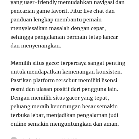
yang user-friendly memudahkan navigasi dan
pencarian game favorit. Fitur live chat dan
panduan lengkap membantu pemain
menyelesaikan masalah dengan cepat,
sehingga pengalaman bermain tetap lancar
dan menyenangkan.
Memilih situs gacor terpercaya sangat penting
untuk mendapatkan kemenangan konsisten.
Pastikan platform tersebut memiliki lisensi
resmi dan ulasan positif dari pengguna lain.
Dengan memilih situs gacor yang tepat,
peluang meraih keuntungan besar semakin
terbuka lebar, menjadikan pengalaman judi
online semakin menguntungkan dan aman.