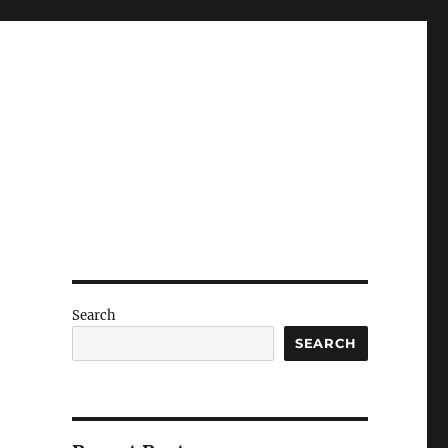
Search
SEARCH