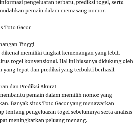
informasi pengeluaran terbaru, prediksi togel, serta
emudahkan pemain dalam memasang nomor.
s Toto Gacor
enangan Tinggi
r dikenal memiliki tingkat kemenangan yang lebih
situs togel konvensional. Hal ini biasanya didukung oleh
 yang tepat dan prediksi yang terbukti berhasil.
ran dan Prediksi Akurat
at membantu pemain dalam memilih nomor yang
kan. Banyak situs Toto Gacor yang menawarkan
ap tentang pengeluaran togel sebelumnya serta analisis
dapat meningkatkan peluang menang.