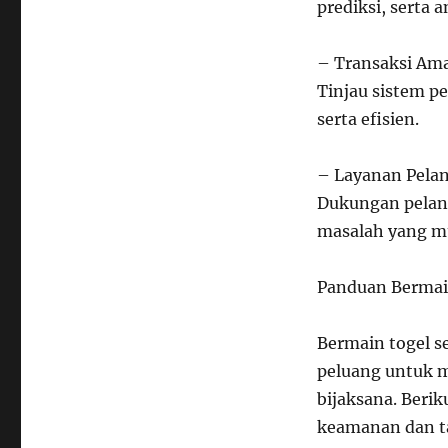
prediksi, serta
– Transaksi Am
Tinjau sistem p
serta efisien.
– Layanan Pela
Dukungan pelang
masalah yang m
Panduan Bermai
Bermain togel s
peluang untuk 
bijaksana. Beri
keamanan dan t