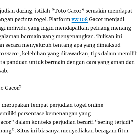
judian daring, istilah “Toto Gacor” semakin mendapat
angan pecinta togel. Platform
vw 108
Gacor menjadi
agi individu yang ingin mendapatkan peluang menang
ngalaman bermain yang menyenangkan. Tulisan ini
an secara menyeluruh tentang apa yang dimaksud
to Gacor, kelebihan yang ditawarkan, tips dalam memili
serta panduan untuk bermain dengan cara yang aman dan
wab.
to Gacor?
r merupakan tempat perjudian togel online
emiliki persentase kemenangan yang
“Gacor” dalam konteks perjudian berarti “sering terjadi”
nang”. Situs ini biasanya menyediakan beragam fitur