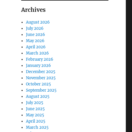
Archives
August 2026
July 2026
June 2026
May 2026
April 2026
March 2026
February 2026
January 2026
December 2025
November 2025
October 2025
September 2025
August 2025
July 2025
June 2025
May 2025
April 2025
March 2025