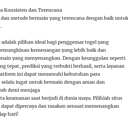
a Konsisten dan Terencana
 dan metode bermain yang terencana dengan baik untu
.
 adalah pilihan ideal bagi penggemar togel yang
emungkinan kemenangan yang lebih baik dan
main yang menyenangkan. Dengan keunggulan seperti
ng tepat, prediksi yang terbukti berhasil, serta layanan
latform ini dapat memenuhi kebutuhan para
selalu ingat untuk bermain dengan aman dan
wab demi menjaga
a keamanan saat berjudi di dunia maya. Pilihlah situs
 dapat dipercaya dan rasakan sensasi memenangkan
iap hari!