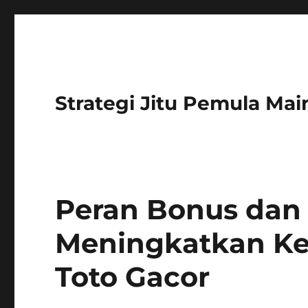
Strategi Jitu Pemula Mai
Peran Bonus dan
Meningkatkan Ke
Toto Gacor