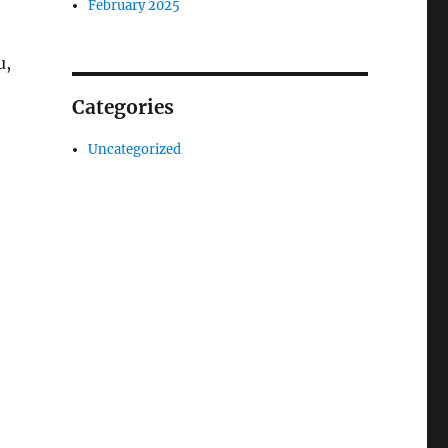
February 2025
u,
Categories
Uncategorized