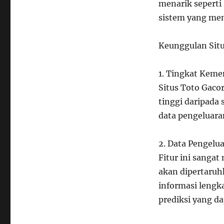
menarik seperti 
sistem yang m
Keunggulan Situ
1. Tingkat Kem
Situs Toto Gaco
tinggi daripada 
data pengeluaran
2. Data Pengelua
Fitur ini sang
akan dipertaruh
informasi lengk
prediksi yang 