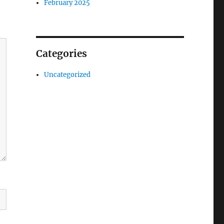
February 2025
Categories
Uncategorized