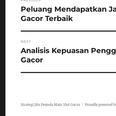
PREVIOUS
navigation
Peluang Mendapatkan Jack
Previous
post:
Gacor Terbaik
NEXT
Analisis Kepuasan Pengg
Next
post:
Gacor
Strategi Jitu Pemula Main Slot Gacor
Proudly powered 