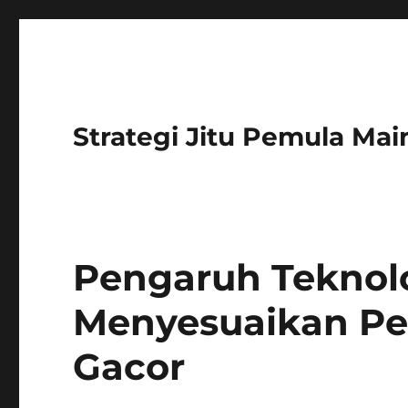
Strategi Jitu Pemula Mai
Pengaruh Teknol
Menyesuaikan Pe
Gacor