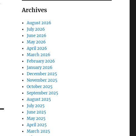
m
Archives
August 2026
July 2026
June 2026
May 2026
April 2026
March 2026
February 2026
January 2026
December 2025
November 2025
October 2025
September 2025
August 2025
July 2025
June 2025
May 2025
April 2025
March 2025