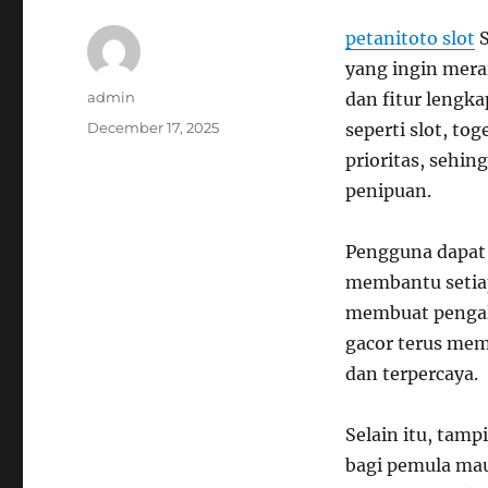
petanitoto slot
S
yang ingin mera
Author
admin
dan fitur lengk
Posted
December 17, 2025
seperti slot, to
on
prioritas, sehi
penipuan.
Pengguna dapat 
membantu setiap
membuat pengal
gacor terus mem
dan terpercaya.
Selain itu, tam
bagi pemula ma