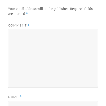
Your email address will not be published.
Required fields
are marked
*
COMMENT
*
NAME
*