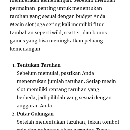
memberikan kemenangan. Sebelum memulai
permainan, penting untuk menentukan
taruhan yang sesuai dengan budget Anda.
Mesin slot juga sering kali memiliki fitur
tambahan seperti wild, scatter, dan bonus
games yang bisa meningkatkan peluang
kemenangan.
Tentukan Taruhan
Sebelum memulai, pastikan Anda
menentukan jumlah taruhan. Setiap mesin
slot memiliki rentang taruhan yang
berbeda, jadi pilihlah yang sesuai dengan
anggaran Anda.
Putar Gulungan
Setelah menentukan taruhan, tekan tombol