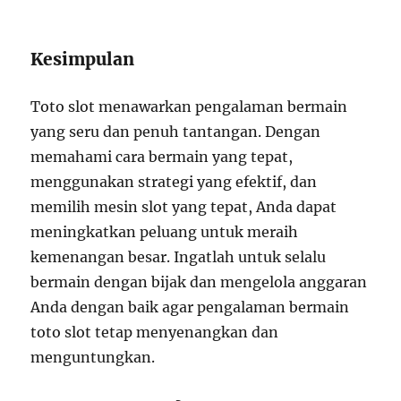
Kesimpulan
Toto slot menawarkan pengalaman bermain
yang seru dan penuh tantangan. Dengan
memahami cara bermain yang tepat,
menggunakan strategi yang efektif, dan
memilih mesin slot yang tepat, Anda dapat
meningkatkan peluang untuk meraih
kemenangan besar. Ingatlah untuk selalu
bermain dengan bijak dan mengelola anggaran
Anda dengan baik agar pengalaman bermain
toto slot tetap menyenangkan dan
menguntungkan.