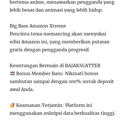
bertema anime, menawarkan pengganda yang
lebih besar dan animasi yang lebih hidup.
Big Bass Amazon Xtreme
Pencinta tema memancing akan menyukai
edisi Amazon ini, yang memberikan putaran
gratis dengan pengganda progresif.
Keuntungan Bermain di BAJAKSCATTER
Bonus Member Baru: Nikmati bonus
sambutan sampai dengan 100% untuk deposit
awal Anda.
Keamanan Terjamin: Platform ini
menggunakan enkripsi data berkualitas tinggi.