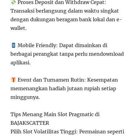
Proses Deposit dan Withdraw Cepat:
Transaksi berlangsung dalam waktu singkat
dengan dukungan beragam bank lokal dan e-
wallet.
Mobile Friendly: Dapat dimainkan di
berbagai perangkat tanpa perlu mendownload
aplikasi.
Event dan Turnamen Rutin: Kesempatan
memenangkan hadiah jutaan rupiah setiap
minggunya.
Tips Menang Main Slot Pragmatic di
BAJAKSCATTER
Pilih Slot Volatilitas Tinggi: Permainan seperti