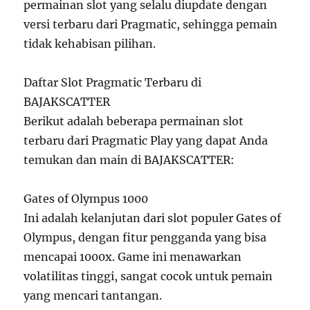
permainan slot yang selalu diupdate dengan
versi terbaru dari Pragmatic, sehingga pemain
tidak kehabisan pilihan.
Daftar Slot Pragmatic Terbaru di
BAJAKSCATTER
Berikut adalah beberapa permainan slot
terbaru dari Pragmatic Play yang dapat Anda
temukan dan main di BAJAKSCATTER:
Gates of Olympus 1000
Ini adalah kelanjutan dari slot populer Gates of
Olympus, dengan fitur pengganda yang bisa
mencapai 1000x. Game ini menawarkan
volatilitas tinggi, sangat cocok untuk pemain
yang mencari tantangan.