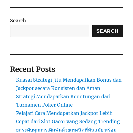
Search
SEARCH
Recent Posts
Kuasai Strategi Jitu Mendapatkan Bonus dan
Jackpot secara Konsisten dan Aman
Strategi Mendapatkan Keuntungan dari
Turnamen Poker Online
Pelajari Cara Mendapatkan Jackpot Lebih
Cepat dari Slot Gacor yang Sedang Trending
ยกระดับทุกการเดิมพันด้วยเทคนิคที่ทันสมัย พร้อม