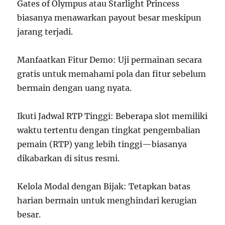
Gates of Olympus atau Starlight Princess
biasanya menawarkan payout besar meskipun
jarang terjadi.
Manfaatkan Fitur Demo: Uji permainan secara
gratis untuk memahami pola dan fitur sebelum
bermain dengan uang nyata.
Ikuti Jadwal RTP Tinggi: Beberapa slot memiliki
waktu tertentu dengan tingkat pengembalian
pemain (RTP) yang lebih tinggi—biasanya
dikabarkan di situs resmi.
Kelola Modal dengan Bijak: Tetapkan batas
harian bermain untuk menghindari kerugian
besar.