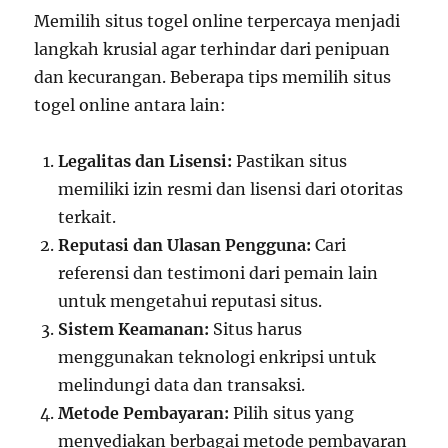
Memilih situs togel online terpercaya menjadi
langkah krusial agar terhindar dari penipuan
dan kecurangan. Beberapa tips memilih situs
togel online antara lain:
Legalitas dan Lisensi:
Pastikan situs
memiliki izin resmi dan lisensi dari otoritas
terkait.
Reputasi dan Ulasan Pengguna:
Cari
referensi dan testimoni dari pemain lain
untuk mengetahui reputasi situs.
Sistem Keamanan:
Situs harus
menggunakan teknologi enkripsi untuk
melindungi data dan transaksi.
Metode Pembayaran:
Pilih situs yang
menyediakan berbagai metode pembayaran