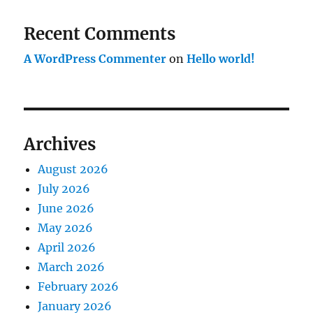
Recent Comments
A WordPress Commenter
on
Hello world!
Archives
August 2026
July 2026
June 2026
May 2026
April 2026
March 2026
February 2026
January 2026