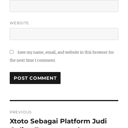
WEBSITE
Save my name, email, and website in this browser for
the next time I comment.
Post
PREVIOUS
navigation
Xtoto Sebagai Platform Judi
Previous