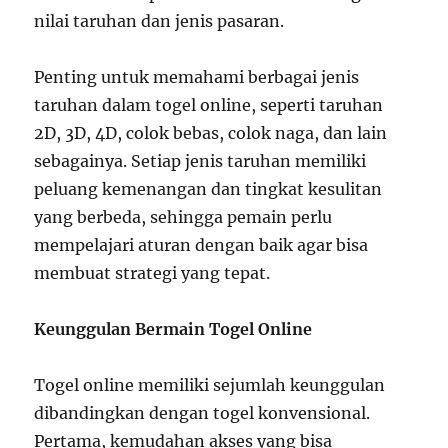
nilai taruhan dan jenis pasaran.
Penting untuk memahami berbagai jenis
taruhan dalam togel online, seperti taruhan
2D, 3D, 4D, colok bebas, colok naga, dan lain
sebagainya. Setiap jenis taruhan memiliki
peluang kemenangan dan tingkat kesulitan
yang berbeda, sehingga pemain perlu
mempelajari aturan dengan baik agar bisa
membuat strategi yang tepat.
Keunggulan Bermain Togel Online
Togel online memiliki sejumlah keunggulan
dibandingkan dengan togel konvensional.
Pertama, kemudahan akses yang bisa