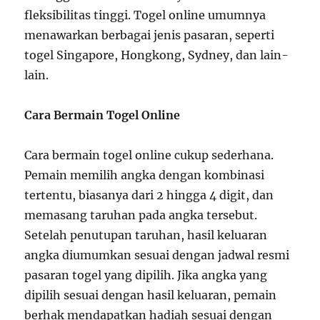
fleksibilitas tinggi. Togel online umumnya
menawarkan berbagai jenis pasaran, seperti
togel Singapore, Hongkong, Sydney, dan lain-
lain.
Cara Bermain Togel Online
Cara bermain togel online cukup sederhana.
Pemain memilih angka dengan kombinasi
tertentu, biasanya dari 2 hingga 4 digit, dan
memasang taruhan pada angka tersebut.
Setelah penutupan taruhan, hasil keluaran
angka diumumkan sesuai dengan jadwal resmi
pasaran togel yang dipilih. Jika angka yang
dipilih sesuai dengan hasil keluaran, pemain
berhak mendapatkan hadiah sesuai dengan