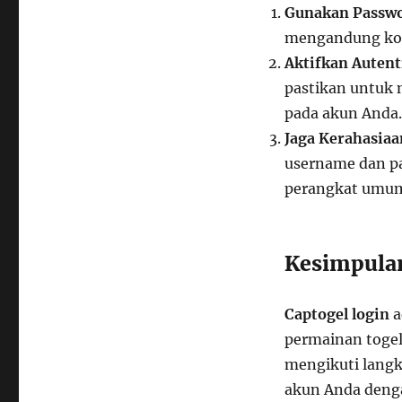
Gunakan Passwo
mengandung komb
Aktifkan Autent
pastikan untuk
pada akun Anda.
Jaga Kerahasiaa
username dan p
perangkat umum 
Kesimpula
Captogel login
a
permainan togel
mengikuti lang
akun Anda denga