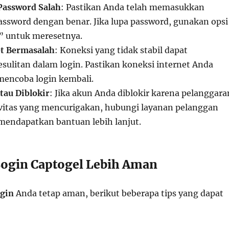
Password Salah
: Pastikan Anda telah memasukkan
ssword dengan benar. Jika lupa password, gunakan opsi
” untuk meresetnya.
et Bermasalah
: Koneksi yang tidak stabil dapat
ulitan dalam login. Pastikan koneksi internet Anda
mencoba login kembali.
tau Diblokir
: Jika akun Anda diblokir karena pelanggara
ivitas yang mencurigakan, hubungi layanan pelanggan
mendapatkan bantuan lebih lanjut.
Login Captogel Lebih Aman
ogin
Anda tetap aman, berikut beberapa tips yang dapat