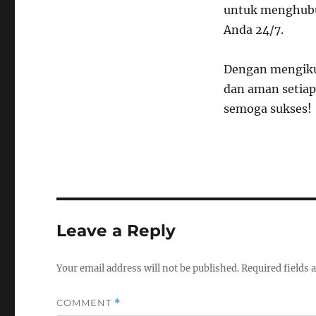
untuk menghubu
Anda 24/7.
Dengan mengikut
dan aman setiap
semoga sukses!
Leave a Reply
Your email address will not be published.
Required fields
COMMENT
*