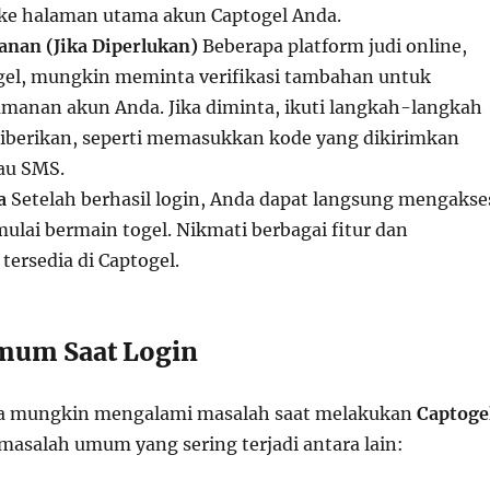
ke halaman utama akun Captogel Anda.
anan (Jika Diperlukan)
Beberapa platform judi online,
gel, mungkin meminta verifikasi tambahan untuk
anan akun Anda. Jika diminta, ikuti langkah-langkah
 diberikan, seperti memasukkan kode yang dikirimkan
tau SMS.
a
Setelah berhasil login, Anda dapat langsung mengakse
ulai bermain togel. Nikmati berbagai fitur dan
tersedia di Captogel.
mum Saat Login
a mungkin mengalami masalah saat melakukan
Captoge
 masalah umum yang sering terjadi antara lain: