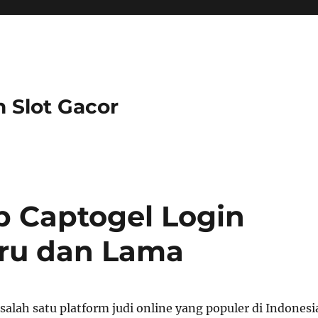
n Slot Gacor
 Captogel Login
ru dan Lama
salah satu platform judi online yang populer di Indonesi