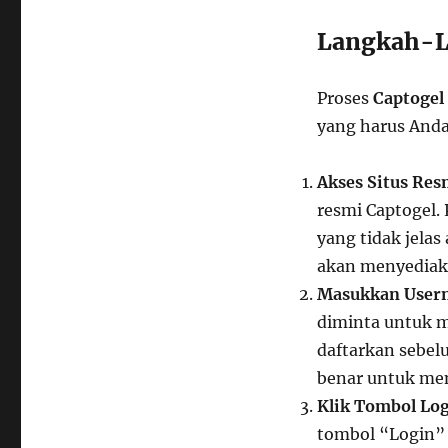
Langkah-L
Proses
Captogel
yang harus Anda
Akses Situs Res
resmi Captogel. 
yang tidak jelas
akan menyediaka
Masukkan User
diminta untuk 
daftarkan sebel
benar untuk men
Klik Tombol Lo
tombol “Login” 