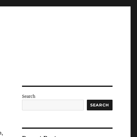
Search
SEARCH
a,