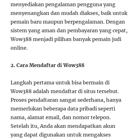
menyediakan pengalaman pengguna yang
menyenangkan dan mudah diakses, baik untuk
pemain baru maupun berpengalaman. Dengan
sistem yang aman dan pembayaran yang cepat,
Wow388 menjadi pilihan banyak pemain judi
online.
2. Cara Mendaftar di Wow388
Langkah pertama untuk bisa bermain di
Wow388 adalah mendaftar di situs tersebut.
Proses pendaftaran sangat sederhana, hanya
memerlukan beberapa data pribadi seperti
nama, alamat email, dan nomor telepon.
Setelah itu, Anda akan mendapatkan akun
yang dapat digunakan untuk mengakses