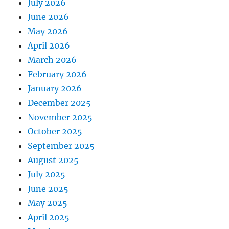
July 2026
June 2026
May 2026
April 2026
March 2026
February 2026
January 2026
December 2025
November 2025
October 2025
September 2025
August 2025
July 2025
June 2025
May 2025
April 2025