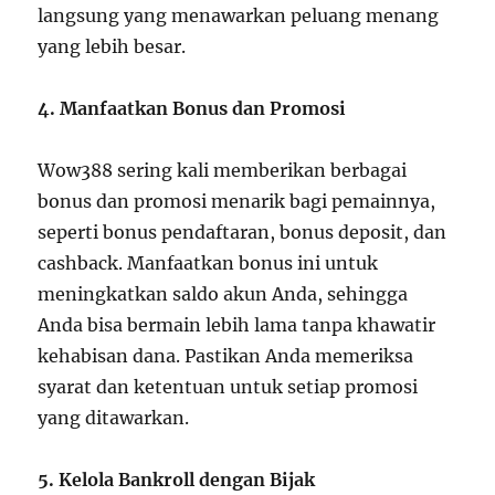
langsung yang menawarkan peluang menang
yang lebih besar.
4. Manfaatkan Bonus dan Promosi
Wow388 sering kali memberikan berbagai
bonus dan promosi menarik bagi pemainnya,
seperti bonus pendaftaran, bonus deposit, dan
cashback. Manfaatkan bonus ini untuk
meningkatkan saldo akun Anda, sehingga
Anda bisa bermain lebih lama tanpa khawatir
kehabisan dana. Pastikan Anda memeriksa
syarat dan ketentuan untuk setiap promosi
yang ditawarkan.
5. Kelola Bankroll dengan Bijak