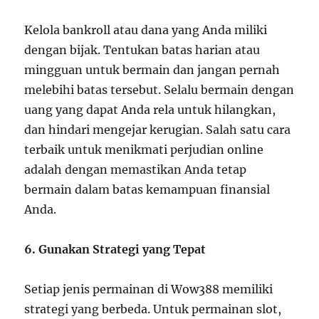
Kelola bankroll atau dana yang Anda miliki
dengan bijak. Tentukan batas harian atau
mingguan untuk bermain dan jangan pernah
melebihi batas tersebut. Selalu bermain dengan
uang yang dapat Anda rela untuk hilangkan,
dan hindari mengejar kerugian. Salah satu cara
terbaik untuk menikmati perjudian online
adalah dengan memastikan Anda tetap
bermain dalam batas kemampuan finansial
Anda.
6. Gunakan Strategi yang Tepat
Setiap jenis permainan di Wow388 memiliki
strategi yang berbeda. Untuk permainan slot,