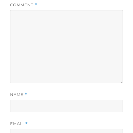
COMMENT
*
NAME
*
EMAIL
*