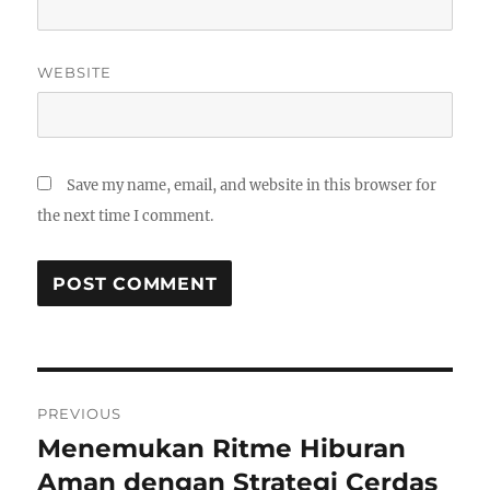
WEBSITE
Save my name, email, and website in this browser for
the next time I comment.
Post
PREVIOUS
navigation
Menemukan Ritme Hiburan
Previous
post:
Aman dengan Strategi Cerdas