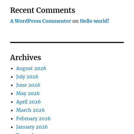
Recent Comments
A WordPress Commenter
on
Hello world!
Archives
August 2026
July 2026
June 2026
May 2026
April 2026
March 2026
February 2026
January 2026