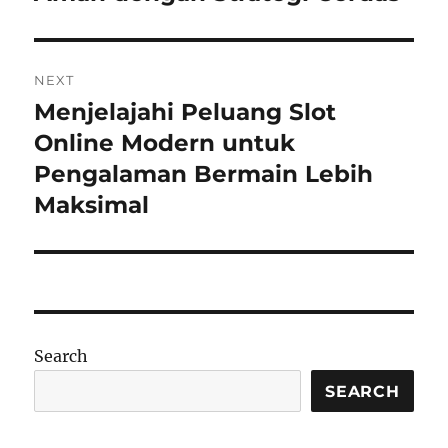
NEXT
Menjelajahi Peluang Slot
Next
post:
Online Modern untuk
Pengalaman Bermain Lebih
Maksimal
Search
SEARCH