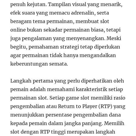
penuh kejutan. Tampilan visual yang menarik,
efek suara yang memacu adrenalin, serta
beragam tema permainan, membuat slot
online bukan sekadar permainan biasa, tetapi
juga pengalaman yang menyenangkan. Meski
begitu, pemahaman strategi tetap diperlukan
agar permainan tidak hanya mengandalkan
keberuntungan semata.
Langkah pertama yang perlu diperhatikan oleh
pemain adalah memahami karakteristik setiap
permainan slot. Setiap game slot memiliki rasio
pengembalian atau Return to Player (RTP) yang
menunjukkan persentase pengembalian dana
kepada pemain dalam jangka panjang. Memilih
slot dengan RTP tinggi merupakan langkah