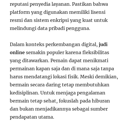
reputasi penyedia layanan. Pastikan bahwa
platform yang digunakan memiliki lisensi
resmi dan sistem enkripsi yang kuat untuk
melindungi data pribadi pengguna.
Dalam konteks perkembangan digital,
judi
online
semakin populer karena fleksibilitas
yang ditawarkan. Pemain dapat menikmati
permainan kapan saja dan di mana saja tanpa
harus mendatangi lokasi fisik. Meski demikian,
bermain secara daring tetap membutuhkan
kedisiplinan. Untuk menjaga pengalaman
bermain tetap sehat, fokuslah pada hiburan
dan bukan menjadikannya sebagai sumber
pendapatan utama.