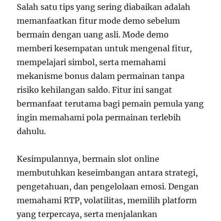
Salah satu tips yang sering diabaikan adalah
memanfaatkan fitur mode demo sebelum
bermain dengan uang asli. Mode demo
memberi kesempatan untuk mengenal fitur,
mempelajari simbol, serta memahami
mekanisme bonus dalam permainan tanpa
risiko kehilangan saldo. Fitur ini sangat
bermanfaat terutama bagi pemain pemula yang
ingin memahami pola permainan terlebih
dahulu.
Kesimpulannya, bermain slot online
membutuhkan keseimbangan antara strategi,
pengetahuan, dan pengelolaan emosi. Dengan
memahami RTP, volatilitas, memilih platform
yang terpercaya, serta menjalankan