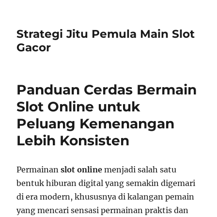
Strategi Jitu Pemula Main Slot
Gacor
Panduan Cerdas Bermain
Slot Online untuk
Peluang Kemenangan
Lebih Konsisten
Permainan
slot online
menjadi salah satu
bentuk hiburan digital yang semakin digemari
di era modern, khususnya di kalangan pemain
yang mencari sensasi permainan praktis dan