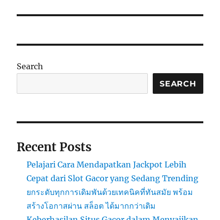
Search
SEARCH
Recent Posts
Pelajari Cara Mendapatkan Jackpot Lebih
Cepat dari Slot Gacor yang Sedang Trending
ยกระดับทุกการเดิมพันด้วยเทคนิคที่ทันสมัย พร้อม
สร้างโอกาสผ่าน สล็อต ได้มากกว่าเดิม
Keberhasilan Situs Gacor dalam Menyajikan