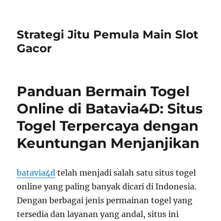
Strategi Jitu Pemula Main Slot
Gacor
Panduan Bermain Togel
Online di Batavia4D: Situs
Togel Terpercaya dengan
Keuntungan Menjanjikan
batavia4d
telah menjadi salah satu situs togel
online yang paling banyak dicari di Indonesia.
Dengan berbagai jenis permainan togel yang
tersedia dan layanan yang andal, situs ini