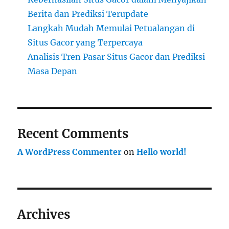
Berita dan Prediksi Terupdate
Langkah Mudah Memulai Petualangan di
Situs Gacor yang Terpercaya
Analisis Tren Pasar Situs Gacor dan Prediksi
Masa Depan
Recent Comments
A WordPress Commenter
on
Hello world!
Archives