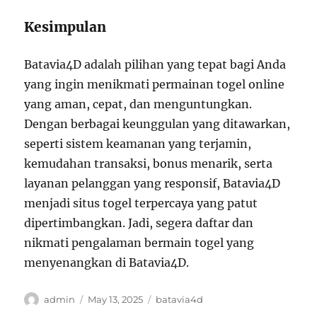
Kesimpulan
Batavia4D adalah pilihan yang tepat bagi Anda
yang ingin menikmati permainan togel online
yang aman, cepat, dan menguntungkan.
Dengan berbagai keunggulan yang ditawarkan,
seperti sistem keamanan yang terjamin,
kemudahan transaksi, bonus menarik, serta
layanan pelanggan yang responsif, Batavia4D
menjadi situs togel terpercaya yang patut
dipertimbangkan. Jadi, segera daftar dan
nikmati pengalaman bermain togel yang
menyenangkan di Batavia4D.
Author
Posted
Tags
admin
May 13, 2025
batavia4d
on