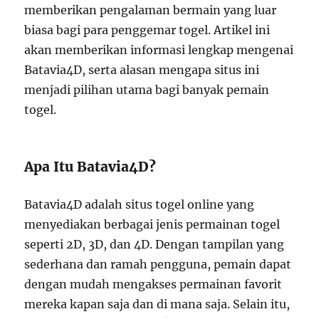
memberikan pengalaman bermain yang luar
biasa bagi para penggemar togel. Artikel ini
akan memberikan informasi lengkap mengenai
Batavia4D, serta alasan mengapa situs ini
menjadi pilihan utama bagi banyak pemain
togel.
Apa Itu Batavia4D?
Batavia4D adalah situs togel online yang
menyediakan berbagai jenis permainan togel
seperti 2D, 3D, dan 4D. Dengan tampilan yang
sederhana dan ramah pengguna, pemain dapat
dengan mudah mengakses permainan favorit
mereka kapan saja dan di mana saja. Selain itu,