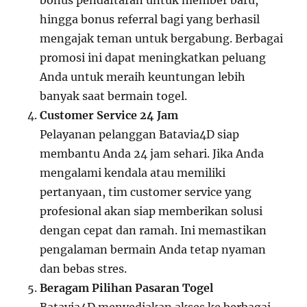
bonus pendaftaran untuk member baru,
hingga bonus referral bagi yang berhasil
mengajak teman untuk bergabung. Berbagai
promosi ini dapat meningkatkan peluang
Anda untuk meraih keuntungan lebih
banyak saat bermain togel.
Customer Service 24 Jam
Pelayanan pelanggan Batavia4D siap
membantu Anda 24 jam sehari. Jika Anda
mengalami kendala atau memiliki
pertanyaan, tim customer service yang
profesional akan siap memberikan solusi
dengan cepat dan ramah. Ini memastikan
pengalaman bermain Anda tetap nyaman
dan bebas stres.
Beragam Pilihan Pasaran Togel