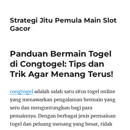
Strategi Jitu Pemula Main Slot
Gacor
Panduan Bermain Togel
di Congtogel: Tips dan
Trik Agar Menang Terus!
congtogel
adalah salah satu situs togel online
yang menawarkan pengalaman bermain yang
seru dan menguntungkan bagi para
pemainnya. Dengan berbagai jenis permainan
togel dan peluang menang yang besar, tidak