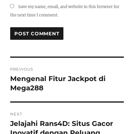
Save my name, email, and website in this browser for
the next time I comment.
Post
PREVIOUS
navigation
Mengenal Fitur Jackpot di
Previous
post:
Mega288
NEXT
Jelajahi Rans4D: Situs Gacor
Next
post:
Inovatif dengan Peluang