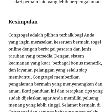
dari pemain lain yang lebih berpengalaman.
Kesimpulan
Congtogel adalah pilihan terbaik bagi Anda
yang ingin merasakan keseruan bermain togel
online dengan berbagai pasaran dan jenis
taruhan yang tersedia. Dengan sistem
keamanan yang kuat, berbagai bonus menarik,
dan layanan pelanggan yang selalu siap
membantu, Congtogel memberikan
pengalaman bermain yang menyenangkan dan
aman. Ikuti panduan ini dan terapkan tips yang
sudah dijelaskan agar Anda memiliki peluang
menang yang lebih tinggi. Selamat bermain di