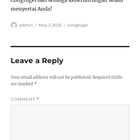
Congtogel dan semoga keberuntungan selalu
menyertai Anda!
Author
Posted
Tags
admin
May 3, 2025
congtogel
on
Leave a Reply
Your email address will not be published.
Required fields
are marked
*
COMMENT
*