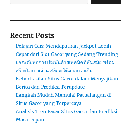
Recent Posts
Pelajari Cara Mendapatkan Jackpot Lebih
Cepat dari Slot Gacor yang Sedang Trending
ยกระดับทุกการเดิมพันด้วยเทคนิคที่ทันสมัย พร้อม
สร้างโอกาสผ่าน สล็อต ได้มากกว่าเดิม
Keberhasilan Situs Gacor dalam Menyajikan
Berita dan Prediksi Terupdate
Langkah Mudah Memulai Petualangan di
Situs Gacor yang Terpercaya
Analisis Tren Pasar Situs Gacor dan Prediksi
Masa Depan