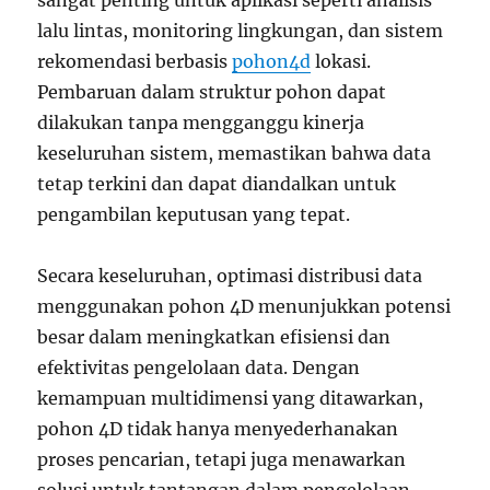
sangat penting untuk aplikasi seperti analisis
lalu lintas, monitoring lingkungan, dan sistem
rekomendasi berbasis
pohon4d
lokasi.
Pembaruan dalam struktur pohon dapat
dilakukan tanpa mengganggu kinerja
keseluruhan sistem, memastikan bahwa data
tetap terkini dan dapat diandalkan untuk
pengambilan keputusan yang tepat.
Secara keseluruhan, optimasi distribusi data
menggunakan pohon 4D menunjukkan potensi
besar dalam meningkatkan efisiensi dan
efektivitas pengelolaan data. Dengan
kemampuan multidimensi yang ditawarkan,
pohon 4D tidak hanya menyederhanakan
proses pencarian, tetapi juga menawarkan