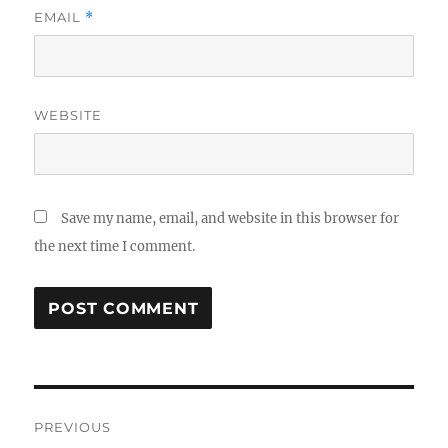
EMAIL
*
WEBSITE
Save my name, email, and website in this browser for
the next time I comment.
Post
PREVIOUS