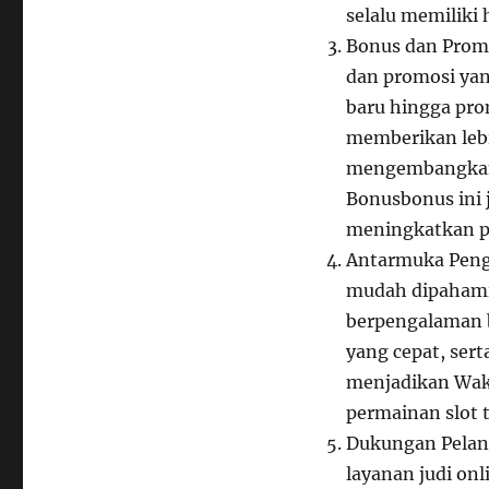
selalu memiliki 
Bonus dan Prom
dan promosi ya
baru hingga pro
memberikan leb
mengembangkan
Bonusbonus ini 
meningkatkan p
Antarmuka Peng
mudah dipahami
berpengalaman b
yang cepat, ser
menjadikan Wakt
permainan slot 
Dukungan Pelang
layanan judi on