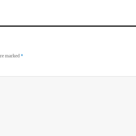
 are marked
*