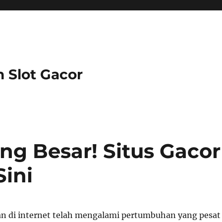
n Slot Gacor
ng Besar! Situs Gacor
Sini
ian di internet telah mengalami pertumbuhan yang pesat