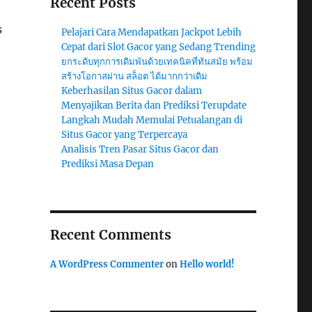
Recent Posts
s
Pelajari Cara Mendapatkan Jackpot Lebih
Cepat dari Slot Gacor yang Sedang Trending
ยกระดับทุกการเดิมพันด้วยเทคนิคที่ทันสมัย พร้อม
สร้างโอกาสผ่าน สล็อต ได้มากกว่าเดิม
Keberhasilan Situs Gacor dalam
Menyajikan Berita dan Prediksi Terupdate
Langkah Mudah Memulai Petualangan di
Situs Gacor yang Terpercaya
Analisis Tren Pasar Situs Gacor dan
Prediksi Masa Depan
Recent Comments
A WordPress Commenter
on
Hello world!