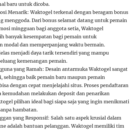
hal baru untuk dicoba.
osi Menarik: Waktogel terkenal dengan beragam bonus
ng menggoda. Dari bonus selamat datang untuk pemain
mosi mingguan bagi anggota setia, Waktogel
ih banyak kesempatan bagi pemain untuk
 modal dan memperpanjang waktu bermain.
jelas menjadi daya tarik tersendiri yang mampu
eluang kemenangan pemain.
guna yang Ramah: Desain antarmuka Waktogel sangat
, sehingga baik pemain baru maupun pemain
isa dengan cepat menjelajahi situs. Proses pendaftaran
ta kemudahan melakukan deposit dan penarikan
ogel pilihan ideal bagi siapa saja yang ingin menikmati
tanpa hambatan.
gan yang Responsif: Salah satu aspek krusial dalam
line adalah bantuan pelanggan. Waktogel memiliki tim