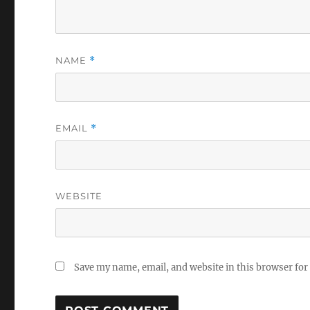
NAME
*
EMAIL
*
WEBSITE
Save my name, email, and website in this browser for