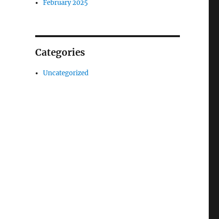
February 2025
Categories
Uncategorized