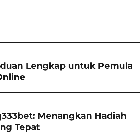
nduan Lengkap untuk Pemula
Online
qq333bet: Menangkan Hadiah
ang Tepat