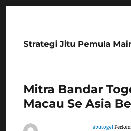
Strategi Jitu Pemula Mai
Mitra Bandar Tog
Macau Se Asia Be
abutogel
Perkemb