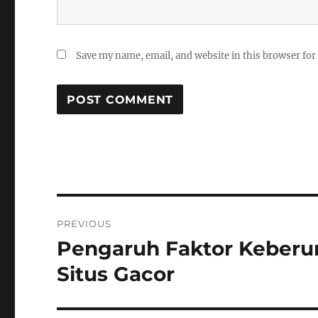
Save my name, email, and website in this browser for
Post
PREVIOUS
navigation
Pengaruh Faktor Keberun
Previous
post:
Situs Gacor