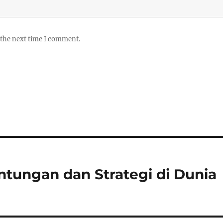
 the next time I comment.
tungan dan Strategi di Dunia