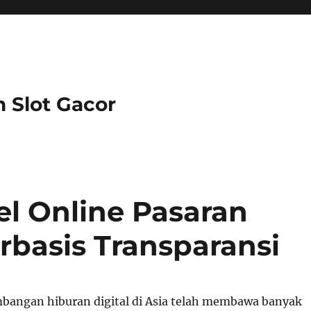
n Slot Gacor
el Online Pasaran
rbasis Transparansi
angan hiburan digital di Asia telah membawa banyak