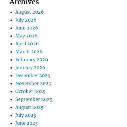
Archives
August 2026
July 2026
June 2026
May 2026
April 2026
March 2026
February 2026
January 2026
December 2025
November 2025
October 2025
September 2025
August 2025
July 2025
June 2025