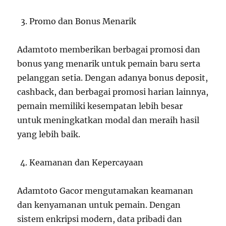
Promo dan Bonus Menarik
Adamtoto memberikan berbagai promosi dan
bonus yang menarik untuk pemain baru serta
pelanggan setia. Dengan adanya bonus deposit,
cashback, dan berbagai promosi harian lainnya,
pemain memiliki kesempatan lebih besar
untuk meningkatkan modal dan meraih hasil
yang lebih baik.
Keamanan dan Kepercayaan
Adamtoto Gacor mengutamakan keamanan
dan kenyamanan untuk pemain. Dengan
sistem enkripsi modern, data pribadi dan