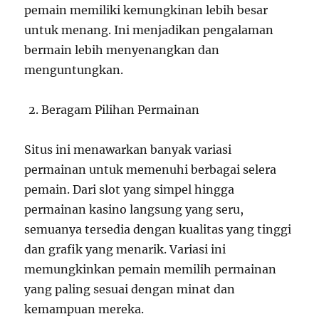
pemain memiliki kemungkinan lebih besar
untuk menang. Ini menjadikan pengalaman
bermain lebih menyenangkan dan
menguntungkan.
Beragam Pilihan Permainan
Situs ini menawarkan banyak variasi
permainan untuk memenuhi berbagai selera
pemain. Dari slot yang simpel hingga
permainan kasino langsung yang seru,
semuanya tersedia dengan kualitas yang tinggi
dan grafik yang menarik. Variasi ini
memungkinkan pemain memilih permainan
yang paling sesuai dengan minat dan
kemampuan mereka.