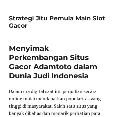
Strategi Jitu Pemula Main Slot
Gacor
Menyimak
Perkembangan Situs
Gacor Adamtoto dalam
Dunia Judi Indonesia
Dalam era digital saat ini, perjudian secara
online mulai mendapatkan popularitas yang
tinggi di masyarakat. Salah satu situs yang
banyak dibahas dan menarik perhatian para