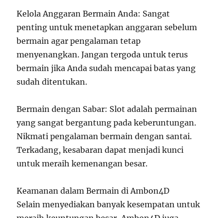
Kelola Anggaran Bermain Anda: Sangat
penting untuk menetapkan anggaran sebelum
bermain agar pengalaman tetap
menyenangkan. Jangan tergoda untuk terus
bermain jika Anda sudah mencapai batas yang
sudah ditentukan.
Bermain dengan Sabar: Slot adalah permainan
yang sangat bergantung pada keberuntungan.
Nikmati pengalaman bermain dengan santai.
Terkadang, kesabaran dapat menjadi kunci
untuk meraih kemenangan besar.
Keamanan dalam Bermain di Ambon4D
Selain menyediakan banyak kesempatan untuk