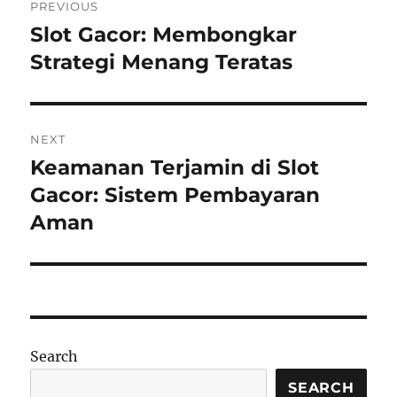
PREVIOUS
navigation
Slot Gacor: Membongkar
Previous
post:
Strategi Menang Teratas
NEXT
Keamanan Terjamin di Slot
Next
post:
Gacor: Sistem Pembayaran
Aman
Search
SEARCH