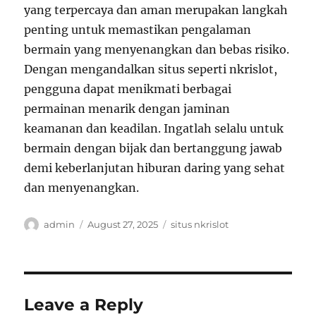
yang terpercaya dan aman merupakan langkah
penting untuk memastikan pengalaman
bermain yang menyenangkan dan bebas risiko.
Dengan mengandalkan situs seperti nkrislot,
pengguna dapat menikmati berbagai
permainan menarik dengan jaminan
keamanan dan keadilan. Ingatlah selalu untuk
bermain dengan bijak dan bertanggung jawab
demi keberlanjutan hiburan daring yang sehat
dan menyenangkan.
Author
Posted
Tags
admin
August 27, 2025
situs nkrislot
on
Leave a Reply