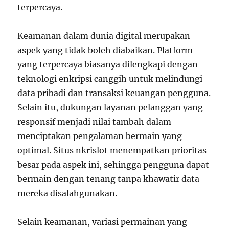
terpercaya.
Keamanan dalam dunia digital merupakan
aspek yang tidak boleh diabaikan. Platform
yang terpercaya biasanya dilengkapi dengan
teknologi enkripsi canggih untuk melindungi
data pribadi dan transaksi keuangan pengguna.
Selain itu, dukungan layanan pelanggan yang
responsif menjadi nilai tambah dalam
menciptakan pengalaman bermain yang
optimal. Situs nkrislot menempatkan prioritas
besar pada aspek ini, sehingga pengguna dapat
bermain dengan tenang tanpa khawatir data
mereka disalahgunakan.
Selain keamanan, variasi permainan yang