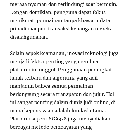
merasa nyaman dan terlindungi saat bermain.
Dengan demikian, pengguna dapat fokus
menikmati permainan tanpa khawatir data
pribadi maupun transaksi keuangan mereka
disalahgunakan.
Selain aspek keamanan, inovasi teknologi juga
menjadi faktor penting yang membuat
platform ini unggul. Penggunaan perangkat
lunak terbaru dan algoritma yang adil
menjamin bahwa semua permainan
berlangsung secara transparan dan jujur. Hal
ini sangat penting dalam dunia judi online, di
mana kepercayaan adalah fondasi utama.
Platform seperti SGA338 juga menyediakan
berbagai metode pembayaran yang