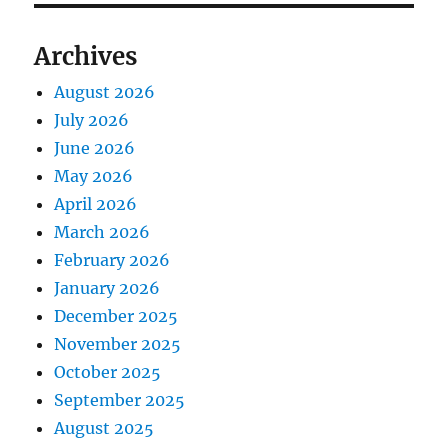
Archives
August 2026
July 2026
June 2026
May 2026
April 2026
March 2026
February 2026
January 2026
December 2025
November 2025
October 2025
September 2025
August 2025