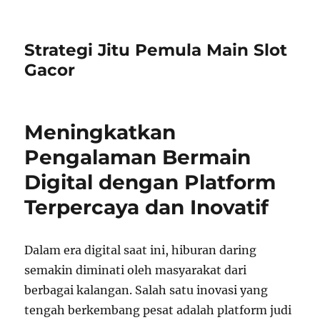
Strategi Jitu Pemula Main Slot
Gacor
Meningkatkan
Pengalaman Bermain
Digital dengan Platform
Terpercaya dan Inovatif
Dalam era digital saat ini, hiburan daring
semakin diminati oleh masyarakat dari
berbagai kalangan. Salah satu inovasi yang
tengah berkembang pesat adalah platform judi