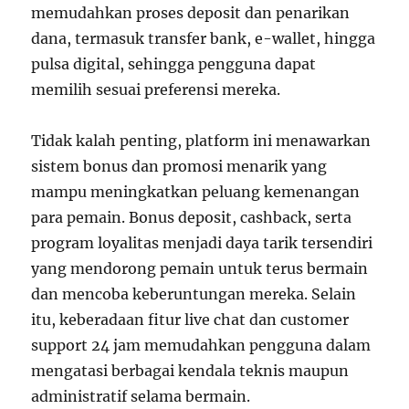
memudahkan proses deposit dan penarikan
dana, termasuk transfer bank, e-wallet, hingga
pulsa digital, sehingga pengguna dapat
memilih sesuai preferensi mereka.
Tidak kalah penting, platform ini menawarkan
sistem bonus dan promosi menarik yang
mampu meningkatkan peluang kemenangan
para pemain. Bonus deposit, cashback, serta
program loyalitas menjadi daya tarik tersendiri
yang mendorong pemain untuk terus bermain
dan mencoba keberuntungan mereka. Selain
itu, keberadaan fitur live chat dan customer
support 24 jam memudahkan pengguna dalam
mengatasi berbagai kendala teknis maupun
administratif selama bermain.