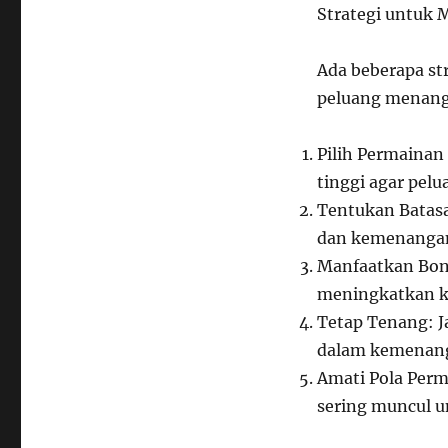
Strategi untuk 
Ada beberapa st
peluang menang 
Pilih Permainan
tinggi agar pel
Tentukan Batasa
dan kemenangan 
Manfaatkan Bonu
meningkatkan 
Tetap Tenang: 
dalam kemenan
Amati Pola Perm
sering muncul 