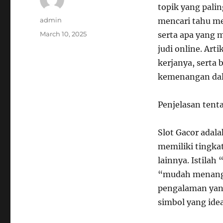
topik yang pali
Author
admin
mencari tahu me
Posted
March 10, 2025
serta apa yang 
on
judi online. Art
kerjanya, serta
kemenangan dal
Penjelasan tent
Slot Gacor adal
memiliki tingka
lainnya. Istilah
“mudah menang.
pengalaman yan
simbol yang idea