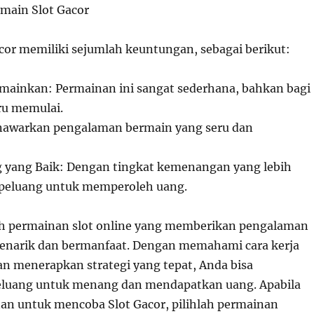
main Slot Gacor
cor memiliki sejumlah keuntungan, sebagai berikut:
ainkan: Permainan ini sangat sederhana, bahkan bagi
ru memulai.
awarkan pengalaman bermain yang seru dan
 yang Baik: Dengan tingkat kemenangan yang lebih
rpeluang untuk memperoleh uang.
ah permainan slot online yang memberikan pengalaman
enarik dan bermanfaat. Dengan memahami cara kerja
an menerapkan strategi yang tepat, Anda bisa
luang untuk menang dan mendapatkan uang. Apabila
an untuk mencoba Slot Gacor, pilihlah permainan