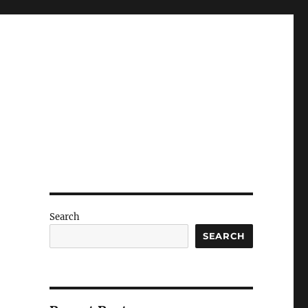
Search
SEARCH