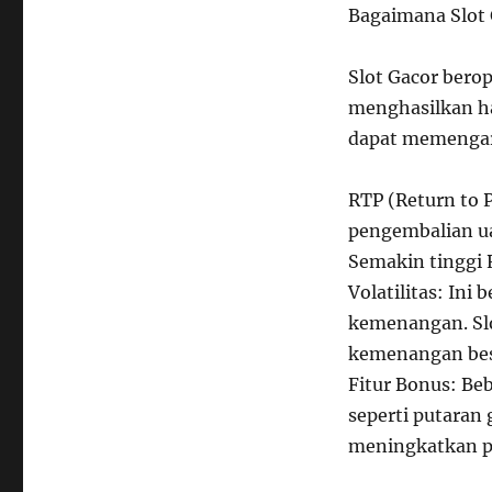
Bagaimana Slot 
Slot Gacor bero
menghasilkan ha
dapat memengaru
RTP (Return to 
pengembalian u
Semakin tinggi
Volatilitas: In
kemenangan. Slo
kemenangan besa
Fitur Bonus: Be
seperti putaran 
meningkatkan p