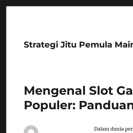
Strategi Jitu Pemula Mai
Mengenal Slot Ga
Populer: Pandua
Dalam dunia pe