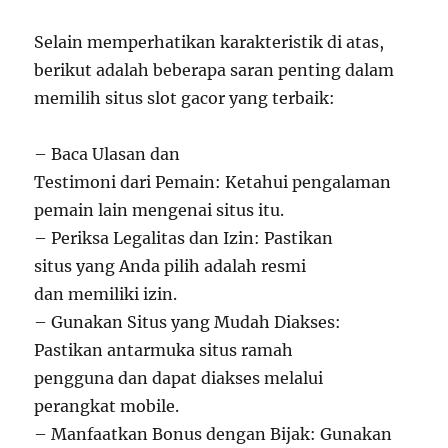
Selain memperhatikan karakteristik di atas,
berikut adalah beberapa saran penting dalam
memilih situs slot gacor yang terbaik:
– Baca Ulasan dan
Testimoni dari Pemain: Ketahui pengalaman
pemain lain mengenai situs itu.
– Periksa Legalitas dan Izin: Pastikan
situs yang Anda pilih adalah resmi
dan memiliki izin.
– Gunakan Situs yang Mudah Diakses:
Pastikan antarmuka situs ramah
pengguna dan dapat diakses melalui
perangkat mobile.
– Manfaatkan Bonus dengan Bijak: Gunakan