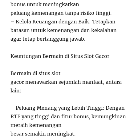
bonus untuk meningkatkan
peluang kemenangan tanpa risiko tinggi.
– Kelola Keuangan dengan Baik: Tetapkan
batasan untuk kemenangan dan kekalahan
agar tetap bertanggung jawab.
Keuntungan Bermain di Situs Slot Gacor
Bermain di situs slot
gacor menawarkan sejumlah manfaat, antara
lain:
– Peluang Menang yang Lebih Tinggi: Dengan
RTP yang tinggi dan fitur bonus, kemungkinan
meraih kemenangan
besar semakin meningkat.