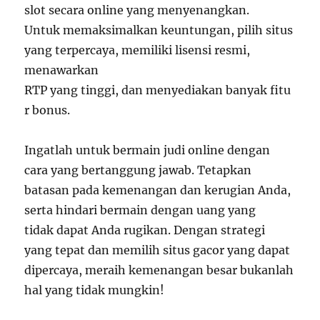
slot secara online yang menyenangkan.
Untuk memaksimalkan keuntungan, pilih situs
yang terpercaya, memiliki lisensi resmi,
menawarkan
RTP yang tinggi, dan menyediakan banyak fitu
r bonus.
Ingatlah untuk bermain judi online dengan
cara yang bertanggung jawab. Tetapkan
batasan pada kemenangan dan kerugian Anda,
serta hindari bermain dengan uang yang
tidak dapat Anda rugikan. Dengan strategi
yang tepat dan memilih situs gacor yang dapat
dipercaya, meraih kemenangan besar bukanlah
hal yang tidak mungkin!