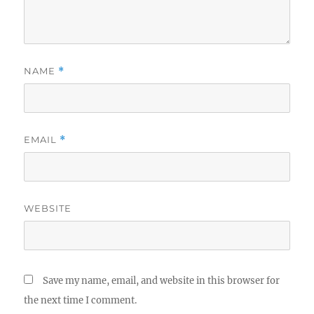
NAME
*
EMAIL
*
WEBSITE
Save my name, email, and website in this browser for
the next time I comment.