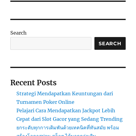
Search
SEARCH
Recent Posts
Strategi Mendapatkan Keuntungan dari
Turnamen Poker Online
Pelajari Cara Mendapatkan Jackpot Lebih
Cepat dari Slot Gacor yang Sedang Trending
ยกระดับทุกการเดิมพันด้วยเทคนิคที่ทันสมัย พร้อม