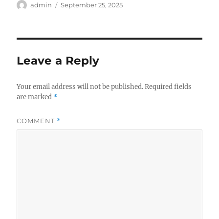
Author
Posted
admin
September 25, 2025
on
Leave a Reply
Your email address will not be published.
Required fields
are marked
*
COMMENT
*