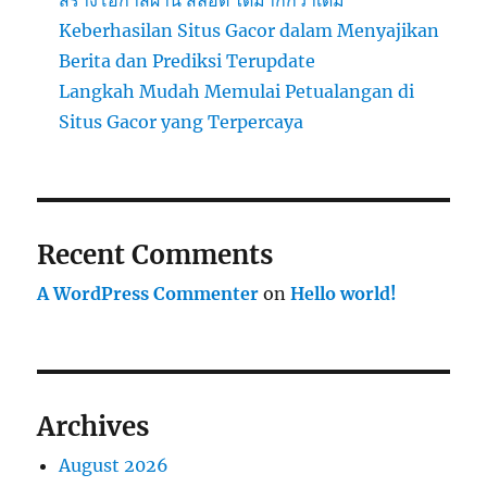
สร้างโอกาสผ่าน สล็อต ได้มากกว่าเดิม
Keberhasilan Situs Gacor dalam Menyajikan
Berita dan Prediksi Terupdate
Langkah Mudah Memulai Petualangan di
Situs Gacor yang Terpercaya
Recent Comments
A WordPress Commenter
on
Hello world!
Archives
August 2026