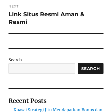
NEXT
Link Situs Resmi Aman &
Next
post:
Resmi
Search
SEARCH
Recent Posts
Kuasai Strategi Jitu Mendapatkan Bonus dan