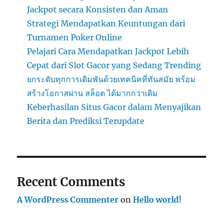
Jackpot secara Konsisten dan Aman
Strategi Mendapatkan Keuntungan dari
Turnamen Poker Online
Pelajari Cara Mendapatkan Jackpot Lebih
Cepat dari Slot Gacor yang Sedang Trending
ยกระดับทุกการเดิมพันด้วยเทคนิคที่ทันสมัย พร้อม
สร้างโอกาสผ่าน สล็อต ได้มากกว่าเดิม
Keberhasilan Situs Gacor dalam Menyajikan
Berita dan Prediksi Terupdate
Recent Comments
A WordPress Commenter
on
Hello world!