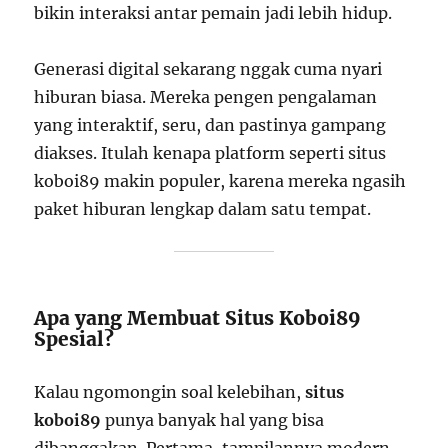
bikin interaksi antar pemain jadi lebih hidup.
Generasi digital sekarang nggak cuma nyari
hiburan biasa. Mereka pengen pengalaman
yang interaktif, seru, dan pastinya gampang
diakses. Itulah kenapa platform seperti situs
koboi89 makin populer, karena mereka ngasih
paket hiburan lengkap dalam satu tempat.
Apa yang Membuat Situs Koboi89
Spesial?
Kalau ngomongin soal kelebihan,
situs
koboi89
punya banyak hal yang bisa