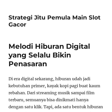
Strategi Jitu Pemula Main Slot
Gacor
Melodi Hiburan Digital
yang Selalu Bikin
Penasaran
Di era digital sekarang, hiburan udah jadi
kebutuhan primer, kayak kopi pagi buat kaum
rebahan. Dari streaming musik sampai film
terbaru, semuanya bisa dinikmati hanya
dengan satu klik. Tapi, ada satu bentuk hiburan