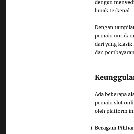
dengan menyedia
lunak terkenal.
Dengan tampila
pemain untuk me
dari yang klasi
dan pembayaran
Keunggula
Ada beberapa al
pemain slot onl
oleh platform in
Beragam Piliha