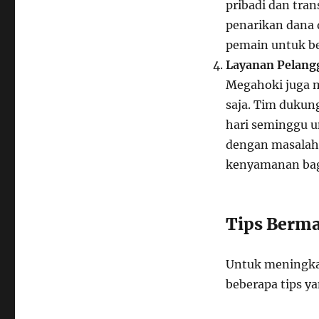
pribadi dan tran
penarikan dana 
pemain untuk b
Layanan Pelang
Megahoki juga 
saja. Tim dukung
hari seminggu 
dengan masalah 
kenyamanan bag
Tips Berma
Untuk meningka
beberapa tips y