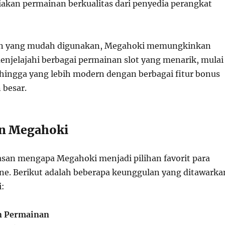
kan permainan berkualitas dari penyedia perangkat
n yang mudah digunakan, Megahoki memungkinkan
njelajahi berbagai permainan slot yang menarik, mulai
k hingga yang lebih modern dengan berbagai fitur bonus
 besar.
n Megahoki
asan mengapa Megahoki menjadi pilihan favorit para
ine. Berikut adalah beberapa keunggulan yang ditawarka
i:
n Permainan