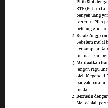
Pilih Slot deng
RTP (Return to 
banyak uang ya
tertentu. Pilih
peluang Anda m
Kelola Anggara
Sebelum mulai b
kemampuan Anda
memastikan per
Manfaatkan Bo
Jangan ragu un
oleh Megahoki. 
banyak putaran
modal.
Bermain dengan
Slot adalah per