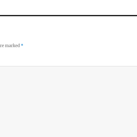
 are marked
*