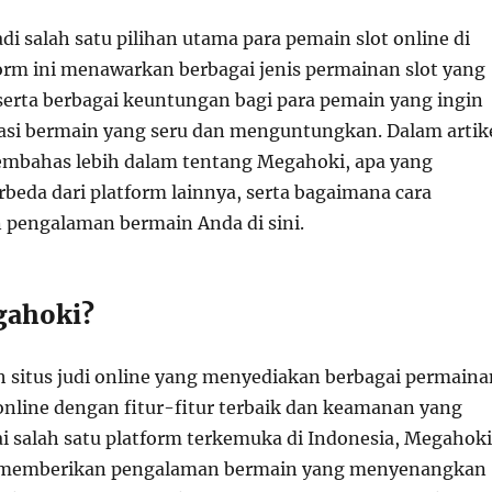
i salah satu pilihan utama para pemain slot online di
form ini menawarkan berbagai jenis permainan slot yang
erta berbagai keuntungan bagi para pemain yang ingin
si bermain yang seru dan menguntungkan. Dalam artik
membahas lebih dalam tentang Megahoki, apa yang
eda dari platform lainnya, serta bagaimana cara
pengalaman bermain Anda di sini.
gahoki?
 situs judi online yang menyediakan berbagai permaina
 online dengan fitur-fitur terbaik dan keamanan yang
ai salah satu platform terkemuka di Indonesia, Megahoki
 memberikan pengalaman bermain yang menyenangkan