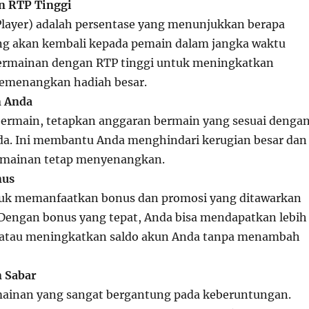
an RTP Tinggi
Player) adalah persentase yang menunjukkan berapa
ng akan kembali kepada pemain dalam jangka waktu
 permainan dengan RTP tinggi untuk meningkatkan
emenangkan hadiah besar.
n Anda
ermain, tetapkan anggaran bermain yang sesuai denga
. Ini membantu Anda menghindari kerugian besar dan
mainan tetap menyenangkan.
nus
tuk memanfaatkan bonus dan promosi yang ditawarkan
Dengan bonus yang tepat, Anda bisa mendapatkan lebih
 atau meningkatkan saldo akun Anda tanpa menambah
 Sabar
mainan yang sangat bergantung pada keberuntungan.