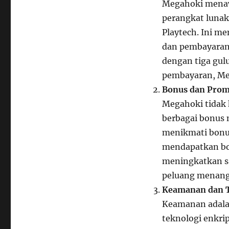
Megahoki menaw
perangkat lunak
Playtech. Ini m
dan pembayaran 
dengan tiga gul
pembayaran, Me
Bonus dan Prom
Megahoki tidak 
berbagai bonus 
menikmati bonus
mendapatkan bo
meningkatkan sa
peluang menang 
Keamanan dan T
Keamanan adala
teknologi enkri