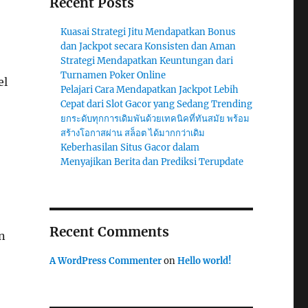
Recent Posts
Kuasai Strategi Jitu Mendapatkan Bonus
dan Jackpot secara Konsisten dan Aman
Strategi Mendapatkan Keuntungan dari
Turnamen Poker Online
el
Pelajari Cara Mendapatkan Jackpot Lebih
Cepat dari Slot Gacor yang Sedang Trending
ยกระดับทุกการเดิมพันด้วยเทคนิคที่ทันสมัย พร้อม
สร้างโอกาสผ่าน สล็อต ได้มากกว่าเดิม
Keberhasilan Situs Gacor dalam
Menyajikan Berita dan Prediksi Terupdate
Recent Comments
n
A WordPress Commenter
on
Hello world!