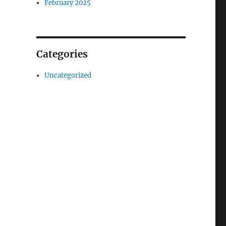
February 2025
Categories
Uncategorized