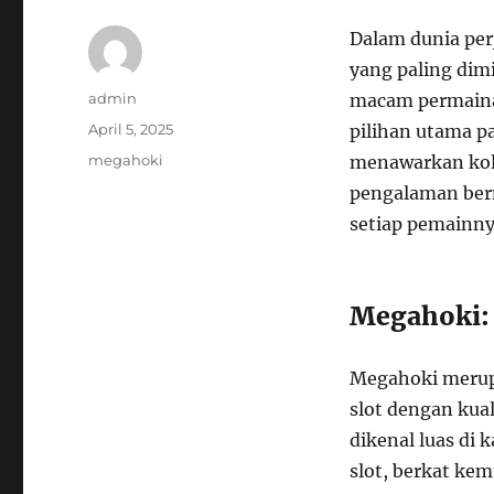
Dalam dunia perj
yang paling dim
Author
admin
macam permain
Posted
April 5, 2025
pilihan utama p
on
Tags
megahoki
menawarkan kol
pengalaman be
setiap pemainny
Megahoki: 
Megahoki merup
slot dengan kual
dikenal luas di
slot, berkat ke