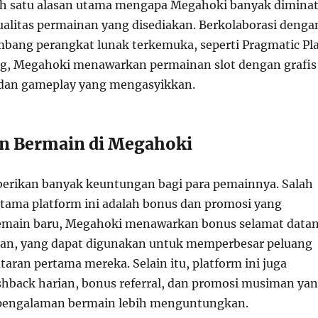
h satu alasan utama mengapa Megahoki banyak diminat
ualitas permainan yang disediakan. Berkolaborasi denga
bang perangkat lunak terkemuka, seperti Pragmatic Pl
g, Megahoki menawarkan permainan slot dengan grafis
an gameplay yang mengasyikkan.
n Bermain di Megahoki
rikan banyak keuntungan bagi para pemainnya. Salah
 utama platform ini adalah bonus dan promosi yang
pemain baru, Megahoki menawarkan bonus selamat data
an, yang dapat digunakan untuk memperbesar peluang
aran pertama mereka. Selain itu, platform ini juga
back harian, bonus referral, dan promosi musiman ya
engalaman bermain lebih menguntungkan.