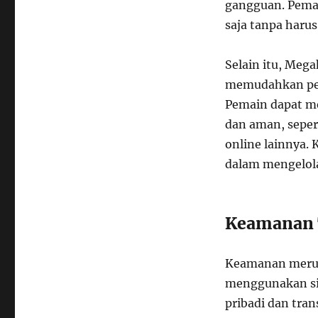
gangguan. Pema
saja tanpa harus
Selain itu, Me
memudahkan pem
Pemain dapat m
dan aman, seper
online lainnya
dalam mengelola
Keamanan 
Keamanan merupa
menggunakan sis
pribadi dan tran