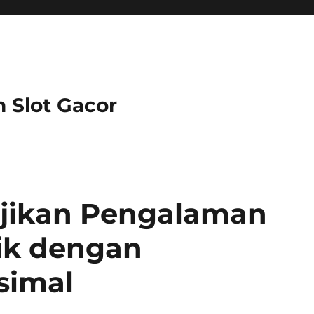
n Slot Gacor
jikan Pengalaman
aik dengan
simal