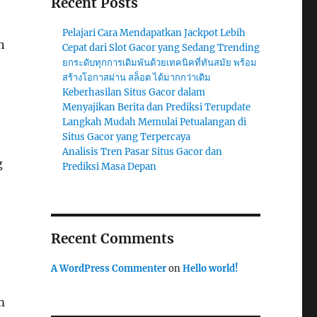
Recent Posts
Pelajari Cara Mendapatkan Jackpot Lebih
n
Cepat dari Slot Gacor yang Sedang Trending
ยกระดับทุกการเดิมพันด้วยเทคนิคที่ทันสมัย พร้อม
สร้างโอกาสผ่าน สล็อต ได้มากกว่าเดิม
Keberhasilan Situs Gacor dalam
Menyajikan Berita dan Prediksi Terupdate
Langkah Mudah Memulai Petualangan di
Situs Gacor yang Terpercaya
n
Analisis Tren Pasar Situs Gacor dan
g
Prediksi Masa Depan
Recent Comments
A WordPress Commenter
on
Hello world!
m