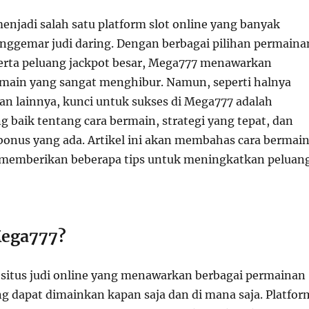
enjadi salah satu platform slot online yang banyak
enggemar judi daring. Dengan berbagai pilihan permaina
erta peluang jackpot besar, Mega777 menawarkan
main yang sangat menghibur. Namun, seperti halnya
ian lainnya, kunci untuk sukses di Mega777 adalah
baik tentang cara bermain, strategi yang tepat, dan
nus yang ada. Artikel ini akan membahas cara bermai
 memberikan beberapa tips untuk meningkatkan peluan
Mega777?
situs judi online yang menawarkan berbagai permainan
ng dapat dimainkan kapan saja dan di mana saja. Platfor