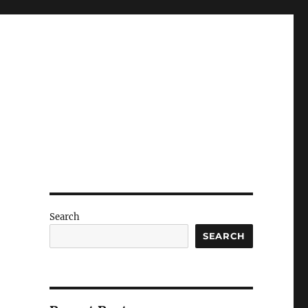
Search
SEARCH