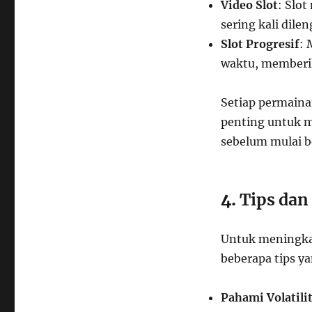
Video Slot
: Slo
sering kali dil
Slot Progresif
: 
waktu, memberi
Setiap permaina
penting untuk m
sebelum mulai b
4.
Tips dan
Untuk meningka
beberapa tips y
Pahami Volatilit