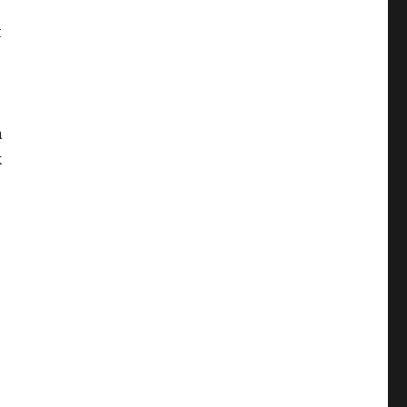
t
n
k