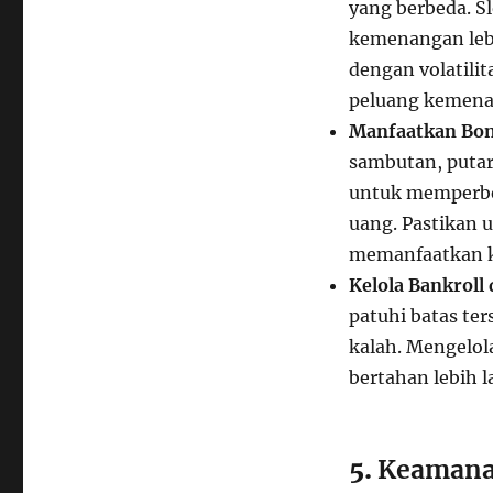
yang berbeda. S
kemenangan lebi
dengan volatili
peluang kemenan
Manfaatkan Bon
sambutan, putar
untuk memperbe
uang. Pastikan 
memanfaatkan k
Kelola Bankroll
patuhi batas te
kalah. Mengelola
bertahan lebih 
5.
Keamana