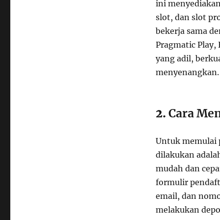
ini menyediakan 
slot, dan slot 
bekerja sama de
Pragmatic Play
yang adil, berku
menyenangkan.
2.
Cara Men
Untuk memulai p
dilakukan adala
mudah dan cepat
formulir pendaf
email, dan nomor
melakukan depo