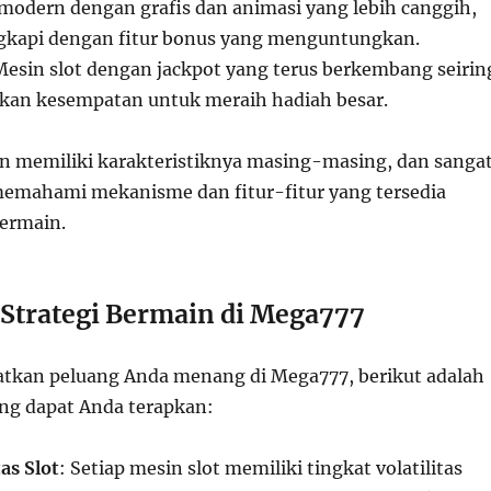
t modern dengan grafis dan animasi yang lebih canggih,
engkapi dengan fitur bonus yang menguntungkan.
Mesin slot dengan jackpot yang terus berkembang seirin
kan kesempatan untuk meraih hadiah besar.
n memiliki karakteristiknya masing-masing, dan sanga
emahami mekanisme dan fitur-fitur yang tersedia
ermain.
 Strategi Bermain di Mega777
tkan peluang Anda menang di Mega777, berikut adalah
ang dapat Anda terapkan:
as Slot
: Setiap mesin slot memiliki tingkat volatilitas