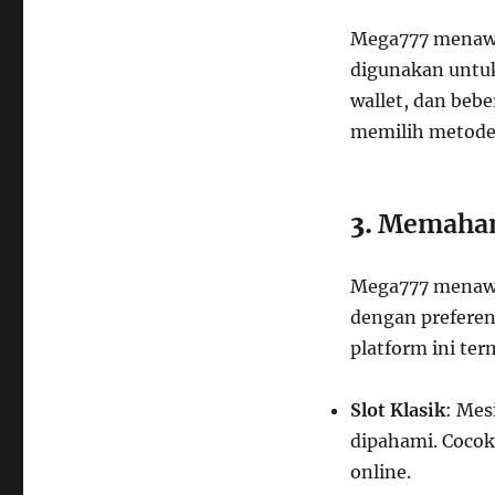
Mega777 menawa
digunakan untuk
wallet, dan bebe
memilih metode
3.
Memaham
Mega777 menawar
dengan preferen
platform ini te
Slot Klasik
: Mes
dipahami. Cocok
online.