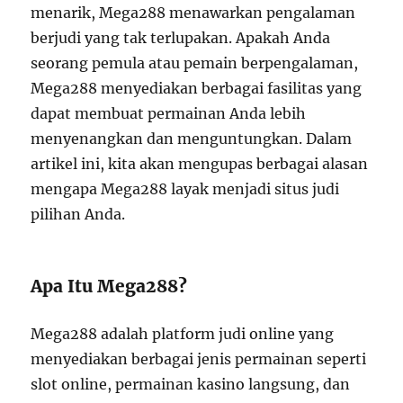
menarik, Mega288 menawarkan pengalaman
berjudi yang tak terlupakan. Apakah Anda
seorang pemula atau pemain berpengalaman,
Mega288 menyediakan berbagai fasilitas yang
dapat membuat permainan Anda lebih
menyenangkan dan menguntungkan. Dalam
artikel ini, kita akan mengupas berbagai alasan
mengapa Mega288 layak menjadi situs judi
pilihan Anda.
Apa Itu Mega288?
Mega288 adalah platform judi online yang
menyediakan berbagai jenis permainan seperti
slot online, permainan kasino langsung, dan