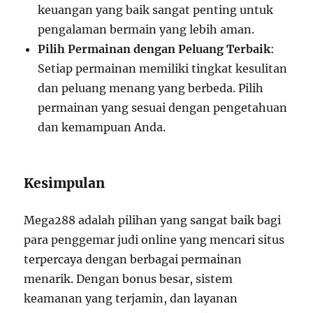
keuangan yang baik sangat penting untuk
pengalaman bermain yang lebih aman.
Pilih Permainan dengan Peluang Terbaik
:
Setiap permainan memiliki tingkat kesulitan
dan peluang menang yang berbeda. Pilih
permainan yang sesuai dengan pengetahuan
dan kemampuan Anda.
Kesimpulan
Mega288 adalah pilihan yang sangat baik bagi
para penggemar judi online yang mencari situs
terpercaya dengan berbagai permainan
menarik. Dengan bonus besar, sistem
keamanan yang terjamin, dan layanan