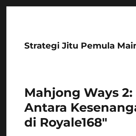
Strategi Jitu Pemula Mai
Mahjong Ways 2:
Antara Kesenan
di Royale168″