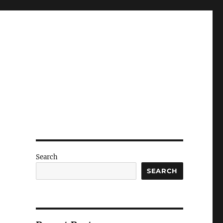
a
Search
SEARCH