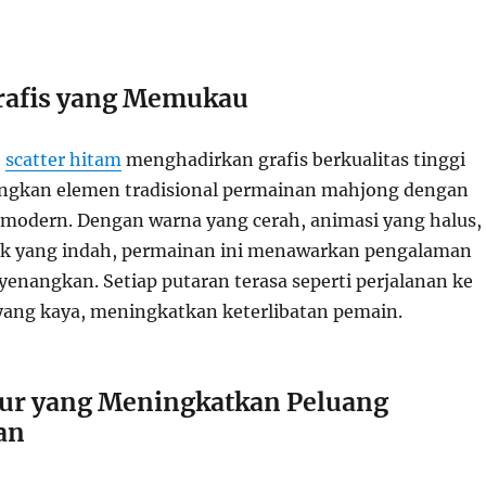
?
rafis yang Memukau
2
scatter hitam
menghadirkan grafis berkualitas tinggi
gkan elemen tradisional permainan mahjong dengan
modern. Dengan warna yang cerah, animasi yang halus,
stik yang indah, permainan ini menawarkan pengalaman
yenangkan. Setiap putaran terasa seperti perjalanan ke
ang kaya, meningkatkan keterlibatan pemain.
tur yang Meningkatkan Peluang
an