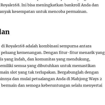
 Royale168. Ini bisa meningkatkan bankroll Anda dan
banyak kesempatan untuk mencoba permainan.
lan
di Royale168 adalah kombinasi sempurna antara
 peluang kemenangan. Dengan fitur-fitur menarik yang
fis yang indah, dan komunitas yang mendukung,
memiliki semua yang dibutuhkan untuk memastikan
ain slot yang tak terlupakan. Bergabunglah dengan
ainnya dan mulai petualangan Anda di Mahjong Ways 2
at bermain dan semoga keberuntungan selalu menyertai