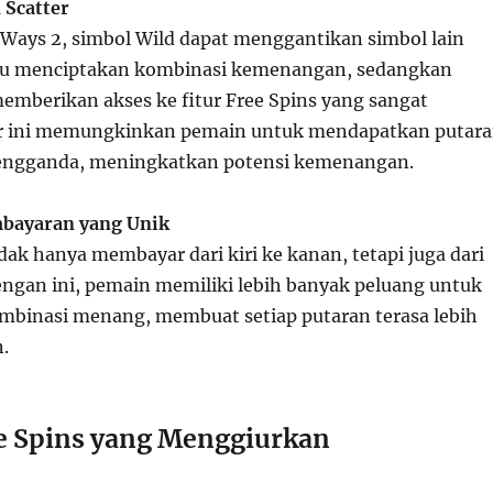
 Scatter
ays 2, simbol Wild dapat menggantikan simbol lain
 menciptakan kombinasi kemenangan, sedangkan
memberikan akses ke fitur Free Spins yang sangat
tur ini memungkinkan pemain untuk mendapatkan putar
pengganda, meningkatkan potensi kemenangan.
bayaran yang Unik
dak hanya membayar dari kiri ke kanan, tetapi juga dari
Dengan ini, pemain memiliki lebih banyak peluang untuk
binasi menang, membuat setiap putaran terasa lebih
.
ee Spins yang Menggiurkan