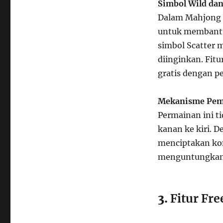
Simbol Wild dan
Dalam Mahjong W
untuk membantu
simbol Scatter 
diinginkan. Fi
gratis dengan 
Mekanisme Pem
Permainan ini ti
kanan ke kiri. 
menciptakan kom
menguntungkan
3.
Fitur Fr