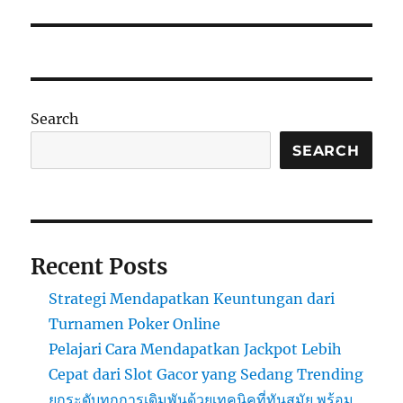
Search
SEARCH
Recent Posts
Strategi Mendapatkan Keuntungan dari
Turnamen Poker Online
Pelajari Cara Mendapatkan Jackpot Lebih
Cepat dari Slot Gacor yang Sedang Trending
ยกระดับทุกการเดิมพันด้วยเทคนิคที่ทันสมัย พร้อม