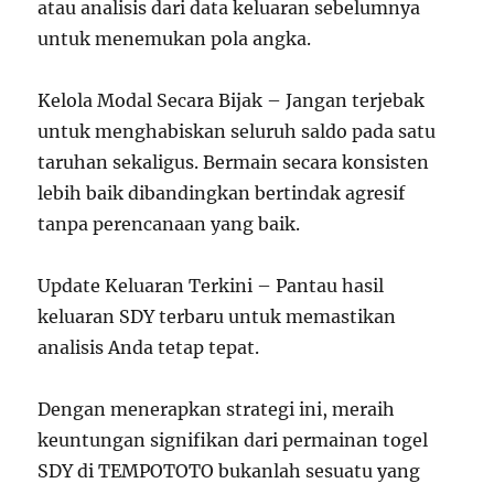
atau analisis dari data keluaran sebelumnya
untuk menemukan pola angka.
Kelola Modal Secara Bijak – Jangan terjebak
untuk menghabiskan seluruh saldo pada satu
taruhan sekaligus. Bermain secara konsisten
lebih baik dibandingkan bertindak agresif
tanpa perencanaan yang baik.
Update Keluaran Terkini – Pantau hasil
keluaran SDY terbaru untuk memastikan
analisis Anda tetap tepat.
Dengan menerapkan strategi ini, meraih
keuntungan signifikan dari permainan togel
SDY di TEMPOTOTO bukanlah sesuatu yang