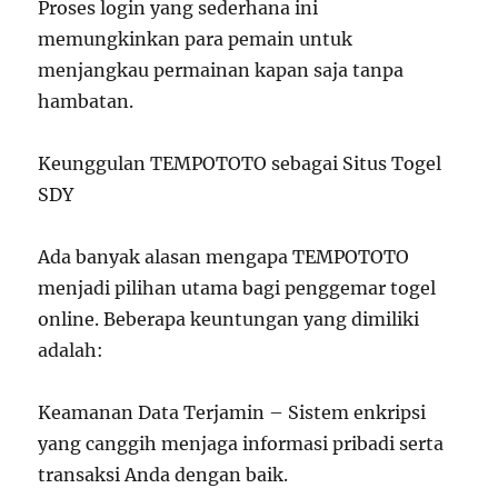
Proses login yang sederhana ini
memungkinkan para pemain untuk
menjangkau permainan kapan saja tanpa
hambatan.
Keunggulan TEMPOTOTO sebagai Situs Togel
SDY
Ada banyak alasan mengapa TEMPOTOTO
menjadi pilihan utama bagi penggemar togel
online. Beberapa keuntungan yang dimiliki
adalah:
Keamanan Data Terjamin – Sistem enkripsi
yang canggih menjaga informasi pribadi serta
transaksi Anda dengan baik.