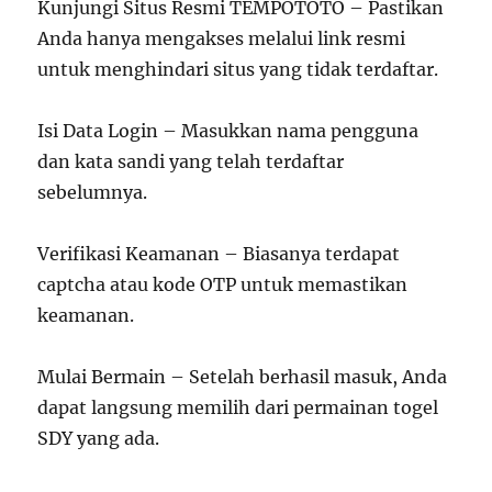
Kunjungi Situs Resmi TEMPOTOTO – Pastikan
Anda hanya mengakses melalui link resmi
untuk menghindari situs yang tidak terdaftar.
Isi Data Login – Masukkan nama pengguna
dan kata sandi yang telah terdaftar
sebelumnya.
Verifikasi Keamanan – Biasanya terdapat
captcha atau kode OTP untuk memastikan
keamanan.
Mulai Bermain – Setelah berhasil masuk, Anda
dapat langsung memilih dari permainan togel
SDY yang ada.