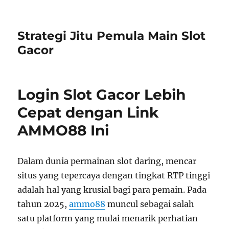
Strategi Jitu Pemula Main Slot
Gacor
Login Slot Gacor Lebih
Cepat dengan Link
AMMO88 Ini
Dalam dunia permainan slot daring, mencar
situs yang tepercaya dengan tingkat RTP tinggi
adalah hal yang krusial bagi para pemain. Pada
tahun 2025,
ammo88
muncul sebagai salah
satu platform yang mulai menarik perhatian