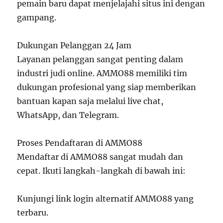
pemain baru dapat menjelajahi situs ini dengan
gampang.
Dukungan Pelanggan 24 Jam
Layanan pelanggan sangat penting dalam
industri judi online. AMMO88 memiliki tim
dukungan profesional yang siap memberikan
bantuan kapan saja melalui live chat,
WhatsApp, dan Telegram.
Proses Pendaftaran di AMMO88
Mendaftar di AMMO88 sangat mudah dan
cepat. Ikuti langkah-langkah di bawah ini:
Kunjungi link login alternatif AMMO88 yang
terbaru.