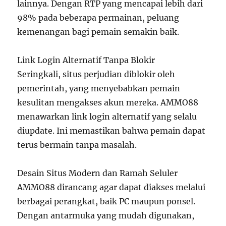
lainnya. Dengan RTP yang mencapai lebih dari
98% pada beberapa permainan, peluang
kemenangan bagi pemain semakin baik.
Link Login Alternatif Tanpa Blokir
Seringkali, situs perjudian diblokir oleh
pemerintah, yang menyebabkan pemain
kesulitan mengakses akun mereka. AMMO88
menawarkan link login alternatif yang selalu
diupdate. Ini memastikan bahwa pemain dapat
terus bermain tanpa masalah.
Desain Situs Modern dan Ramah Seluler
AMMO88 dirancang agar dapat diakses melalui
berbagai perangkat, baik PC maupun ponsel.
Dengan antarmuka yang mudah digunakan,