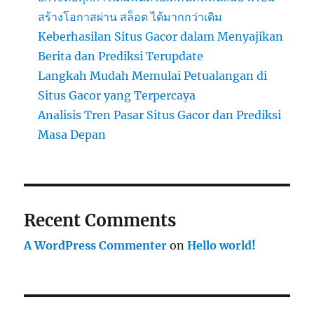
สร้างโอกาสผ่าน สล็อต ได้มากกว่าเดิม
Keberhasilan Situs Gacor dalam Menyajikan
Berita dan Prediksi Terupdate
Langkah Mudah Memulai Petualangan di
Situs Gacor yang Terpercaya
Analisis Tren Pasar Situs Gacor dan Prediksi
Masa Depan
Recent Comments
A WordPress Commenter
on
Hello world!